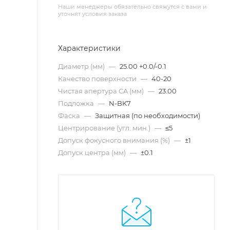
Наши менеджеры обязательно свяжутся с вами и
уточнят условия заказа
Характеристики
Диаметр (мм)
—
25.00 +0.0/-0.1
Качество поверхности
—
40-20
Чистая апертура CA (мм)
—
23.00
Подложка
—
N-BK7
Фаска
—
Защитная (по необходимости)
Центрирование (угл. мин.)
—
≤5
Допуск фокусного внимания (%)
—
±1
Допуск центра (мм)
—
±0.1