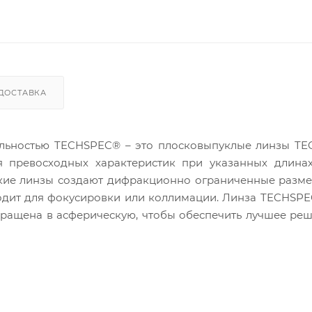
ДОСТАВКА
ельностью TECHSPEC® – это плосковыпуклые линзы TE
превосходных характеристик при указанных длинах
ские линзы создают дифракционно ограниченные разм
ходит для фокусировки или коллимации. Линза TECHSP
вращена в асферическую, чтобы обеспечить лучшее ре