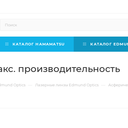
КАТАЛОГ HAMAMATSU
КАТАЛОГ EDMUN
акс. производительность
—
—
dmund Optics
Лазерные линзы Edmund Optics
Асфериче