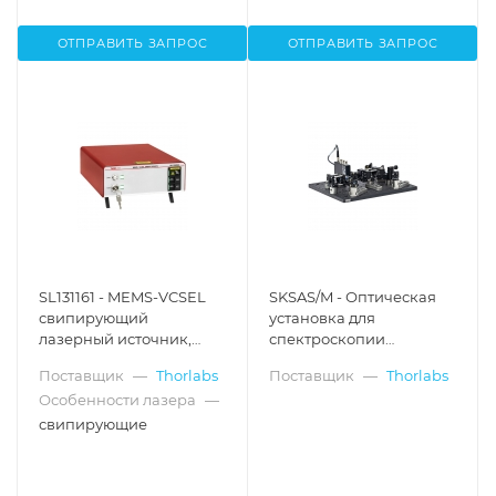
ОТПРАВИТЬ ЗАПРОС
ОТПРАВИТЬ ЗАПРОС
SL131161 - MEMS-VCSEL
SKSAS/M - Оптическая
свипирующий
установка для
лазерный источник,
спектроскопии
1300 нм, скорость
насыщенного
Поставщик
—
Thorlabs
Поставщик
—
Thorlabs
качания частоты: 100
поглощения,
Особенности лазера
—
кГц, балансный
метрическая резьба,
детектор,
Thorlabs
свипирующие
интерферометр Маха-
Цендера: 72 мм, Thorlabs