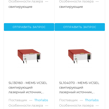
Особенности лазера
—
Особенности лазера
—
кГц, интерферометр
кГц, интерферометр
Маха-Цендера: 48 мм,
Маха-Цендера: 48 мм,
свипирующие
свипирующие
Thorlabs
балансный детектор,
Thorlabs
ОТПРАВИТЬ ЗАПРОС
ОТПРАВИТЬ ЗАПРОС
SL130160 - MEMS-VCSEL
SL104070 - MEMS-VCSEL
свипирующий
свипирующий
лазерный источник,
лазерный источник,
1300 нм, скорость
1060 нм, скорость
Поставщик
—
Thorlabs
Поставщик
—
Thorlabs
качания частоты: 50 кГц,
качания частоты: 400
Особенности лазера
—
Особенности лазера
—
интерферометр Маха-
кГц, интерферометр