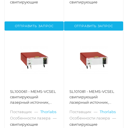
Цендера: 72 мм, Thorlabs
Маха-Цендера: 8 мм,
свипирующие
свипирующие
Thorlabs
ОТПРАВИТЬ ЗАПРОС
ОТПРАВИТЬ ЗАПРОС
SL100061 - MEMS-VCSEL
SL101081 - MEMS-VCSEL
свипирующий
свипирующий
лазерный источник,
лазерный источник,
1060 нм, скорость
1060 нм, скорость
Поставщик
—
Thorlabs
Поставщик
—
Thorlabs
качания частоты: 60 кГц,
качания частоты: 100
Особенности лазера
—
Особенности лазера
—
интерферометр Маха-
кГц, интерферометр
Цендера: 48 мм,
Маха-Цендера: 24 мм,
свипирующие
свипирующие