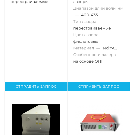
перестраиваемые
лазеры
Диапазон длин волн, нм
—
400-435
Тип лазера
—
перестраиваемые
Цвет лазера
—
фиолетовые
Материал
—
Nd:YAG
Особенности лазера
—
на основе ОПГ
ОТПРАВИТЬ ЗАПРОС
ОТПРАВИТЬ ЗАПРОС