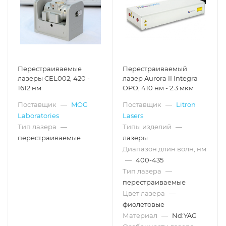
Перестраиваемые
Перестраиваемый
лазеры CEL002, 420 -
лазер Aurora II Integra
1612 нм
OPO, 410 нм - 2.3 мкм
Поставщик
—
MOG
Поставщик
—
Litron
Laboratories
Lasers
Тип лазера
—
Типы изделий
—
перестраиваемые
лазеры
Диапазон длин волн, нм
—
400-435
Тип лазера
—
перестраиваемые
Цвет лазера
—
фиолетовые
Материал
—
Nd:YAG