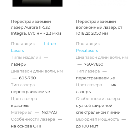
Перестраиваемый
Перестраиваемый
лазер Aurora II-532
волоконный лазер, от
Integra, 670 нм - 2.3 мкм
1018 до 2050 нм
Поставщик
—
Litron
Поставщик
—
Lasers
Precilasers
Типы изделий
—
Диапазон длин волн, нм
лазеры
—
760-7830
Диапазон длин волн, нм
Тип лазера
—
—
605-760
перестраиваемые
Тип лазера
—
Цвет лазера
—
ик
перестраиваемые
лазеры
Цвет лазера
—
Особенности лазера
—
красные
с узкой шириной
Материал
—
Nd:YAG
спектральной линии
Особенности лазера
—
Выходная мощность
—
на основе ОПГ
до 100 мВт