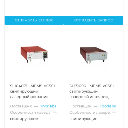
балансный детектор,
балансный детектор,
Thorlabs
Thorlabs
ОТПРАВИТЬ ЗАПРОС
ОТПРАВИТЬ ЗАПРОС
SL104071 - MEMS-VCSEL
SL131090 - MEMS-VCSEL
свипирующий
свипирующий
лазерный источник,
лазерный источник,
1060 нм, скорость
1300 нм, скорость
Поставщик
—
Thorlabs
Поставщик
—
Thorlabs
качания частоты: 400
качания частоты: 100
Особенности лазера
—
Особенности лазера
—
кГц, интерферометр
кГц, Thorlabs
Маха-Цендера: 8 мм,
свипирующие
свипирующие
балансный детектор,