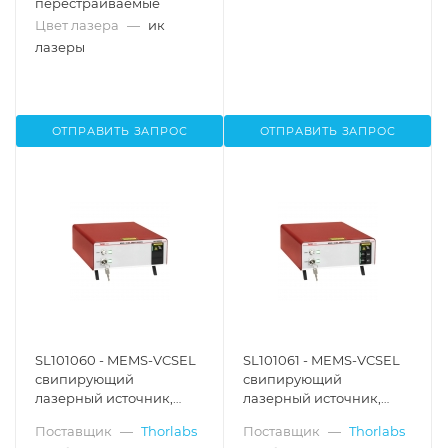
перестраиваемые
Цвет лазера
—
ик
лазеры
ОТПРАВИТЬ ЗАПРОС
ОТПРАВИТЬ ЗАПРОС
SL101060 - MEMS-VCSEL
SL101061 - MEMS-VCSEL
свипирующий
свипирующий
лазерный источник,
лазерный источник,
1060 нм, скорость
1060 нм, скорость
Поставщик
—
Thorlabs
Поставщик
—
Thorlabs
качания частоты: 100
качания частоты: 100