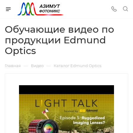
Обучающие видео по
продукции Edmund
Optics
—
—
Главная
Видео
Каталог Edmund Optics