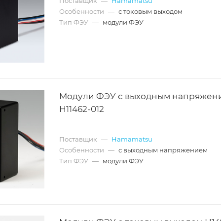
Поставщик
—
Hamamatsu
Особенности
—
с токовым выходом
Тип ФЭУ
—
модули ФЭУ
Модули ФЭУ с выходным напряжен
H11462-012
Поставщик
—
Hamamatsu
Особенности
—
с выходным напряжением
Тип ФЭУ
—
модули ФЭУ