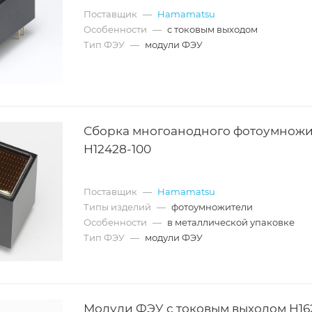
Поставщик
—
Hamamatsu
Особенности
—
с токовым выходом
Тип ФЭУ
—
модули ФЭУ
Сборка многоанодного фотоумножи
H12428-100
Поставщик
—
Hamamatsu
Типы изделий
—
фотоумножители
Особенности
—
в металлической упаковке
Тип ФЭУ
—
модули ФЭУ
Модули ФЭУ с токовым выходом H16