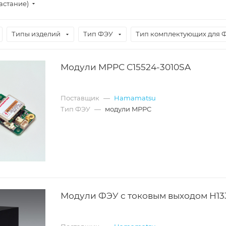
астание)
Типы изделий
Тип ФЭУ
Тип комплектующих для 
Модули MPPC C15524-3010SA
Поставщик
—
Hamamatsu
Тип ФЭУ
—
модули MPPC
Модули ФЭУ с токовым выходом H13