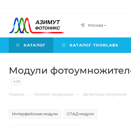
Москва
КАТАЛОГ
КАТАЛОГ THORLABS
Модули фотоумножител
428
—
—
Главная
Каталог продукции
Детекторы излучения
Интерфейсные модули
СПАД модули