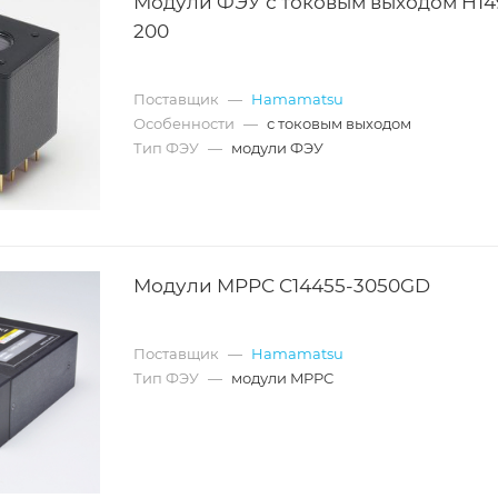
Модули ФЭУ с токовым выходом H14
200
Поставщик
—
Hamamatsu
Особенности
—
с токовым выходом
Тип ФЭУ
—
модули ФЭУ
Модули MPPC C14455-3050GD
Поставщик
—
Hamamatsu
Тип ФЭУ
—
модули MPPC