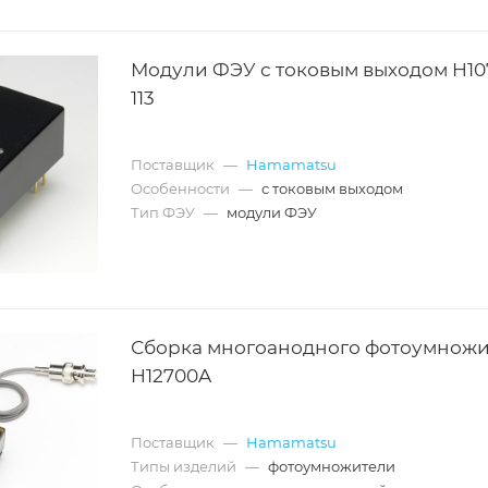
Модули ФЭУ с токовым выходом H10
113
Поставщик
—
Hamamatsu
Особенности
—
с токовым выходом
Тип ФЭУ
—
модули ФЭУ
Сборка многоанодного фотоумножи
H12700A
Поставщик
—
Hamamatsu
Типы изделий
—
фотоумножители