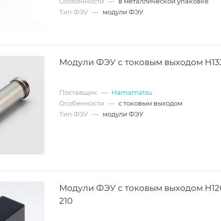
Особенности
—
в металлической упаковке
Тип ФЭУ
—
модули ФЭУ
Модули ФЭУ с токовым выходом H13
Поставщик
—
Hamamatsu
Особенности
—
с токовым выходом
Тип ФЭУ
—
модули ФЭУ
Модули ФЭУ с токовым выходом H12
210