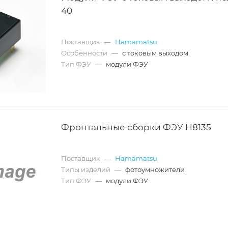
40
Поставщик
—
Hamamatsu
Особенности
—
с токовым выходом
Тип ФЭУ
—
модули ФЭУ
Фронтальные сборки ФЭУ H8135
Поставщик
—
Hamamatsu
Типы изделий
—
фотоумножители
Тип ФЭУ
—
модули ФЭУ