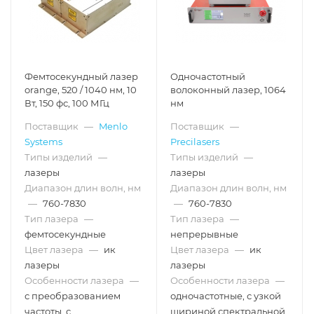
Фемтосекундный лазер
Одночастотный
orange, 520 / 1040 нм, 10
волоконный лазер, 1064
Вт, 150 фс, 100 МГц
нм
Поставщик
—
Menlo
Поставщик
—
Systems
Precilasers
Типы изделий
—
Типы изделий
—
лазеры
лазеры
Диапазон длин волн, нм
Диапазон длин волн, нм
—
760-7830
—
760-7830
Тип лазера
—
Тип лазера
—
фемтосекундные
непрерывные
Цвет лазера
—
ик
Цвет лазера
—
ик
лазеры
лазеры
Особенности лазера
—
Особенности лазера
—
с преобразованием
одночастотные, с узкой
частоты, с
шириной спектральной