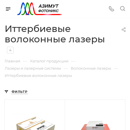
Иттербиевые
волоконные лазеры
4
—
—
Главная
Каталог продукции
—
—
Лазеры и лазерные системы
Волоконные лазеры
Иттербиевые волоконные лазеры
ФИЛЬТР