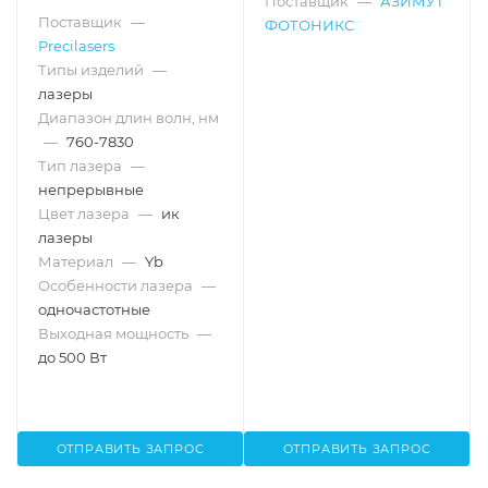
Поставщик
—
АЗИМУТ
Поставщик
—
ФОТОНИКС
Precilasers
Типы изделий
—
лазеры
Диапазон длин волн, нм
—
760-7830
Тип лазера
—
непрерывные
Цвет лазера
—
ик
лазеры
Материал
—
Yb
Особенности лазера
—
одночастотные
Выходная мощность
—
до 500 Вт
ОТПРАВИТЬ ЗАПРОС
ОТПРАВИТЬ ЗАПРОС