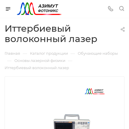
Иттербиевый
волоконный лазер
—
—
Главная
Каталог продукции
Обучающие наборы
—
—
Основы лазерной физики
Иттербиевый волоконный лазер