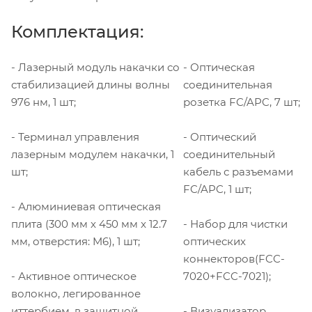
Комплектация:
- Лазерный модуль накачки со
- Оптическая
стабилизацией длины волны
соединительная
976 нм, 1 шт;
розетка FC/APC, 7 шт;
- Терминал управления
- Оптический
лазерным модулем накачки, 1
соединительный
шт;
кабель с разъемами
FC/APC, 1 шт;
- Алюминиевая оптическая
плита (300 мм x 450 мм x 12.7
- Набор для чистки
мм, отверстия: M6), 1 шт;
оптических
коннекторов(FCC-
- Активное оптическое
7020+FCC-7021);
волокно, легированное
иттербием, в защитной
- Визуализатор