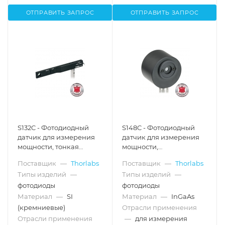
ОТПРАВИТЬ ЗАПРОС
ОТПРАВИТЬ ЗАПРОС
S132C - Фотодиодный
S148C - Фотодиодный
датчик для измерения
датчик для измерения
мощности, тонкая
мощности,
конфигурация,
конфигурация:
Поставщик
—
Thorlabs
Поставщик
—
Thorlabs
германий, рабочий
интегрирующая сфера,
Типы изделий
—
Типы изделий
—
спектральный
InGaAs, рабочий
диапазон: 700 - 1800 нм,
спектральный
фотодиоды
фотодиоды
макс. мощность: 500 мВт,
диапазон: 1200 - 2500
Материал
—
SI
Материал
—
InGaAs
Thorlabs
нм, макс. мощность: 1 Вт,
(кремниевые)
Отрасли применения
Thorlabs
Отрасли применения
—
для измерения