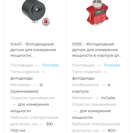
S140C - Фотодиодный
S155C - Фотодиодный
датчик для измерения
датчик для измерения
мощности,
мощности в корпусе для
конфигурация:
соединения с
Поставщик
—
Thorlabs
Поставщик
—
Thorlabs
интегрирующая сфера,
оптоволокном, InGaAs,
Типы изделий
—
Типы изделий
—
кремний, рабочий
рабочий спектральный
спектральный
диапазон: 800 - 1700 нм,
фотодиоды
фотодиоды
диапазон: 350 - 1100 нм,
макс. мощность: 20 мВт,
Материал
—
SI
Особенности
—
в
макс. мощность: 500 мВт,
Thorlabs
(кремниевые)
корпусе
Thorlabs
Отрасли применения
Материал
—
InGaAs
—
для измерения
Отрасли применения
мощности
—
для измерения
Рабочий спектральный
мощности
диапазон, нм
—
350 -
Рабочий спектральный
1100 нм
диапазон, нм
—
800 -