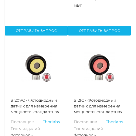
мВт
ОТПРАВИТЬ ЗАПРОС
ОТПРАВИТЬ ЗАПРОС
S120VC - Фотодиодный
S121C - Фотодиодный
датчик для измерения
датчик для измерения
мощности, стандартная
мощности, стандартная
конфигурация,
конфигурация,
Поставщик
—
Thorlabs
Поставщик
—
Thorlabs
кремний, рабочий
кремний, рабочий
Типы изделий
—
Типы изделий
—
спектральный
спектральный
диапазон: 200 - 1100 нм,
диапазон: 400 - 1100 нм,
фотодиоды
фотодиоды