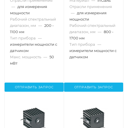
Отрасли применения
Материал
—
InGaAs
—
для измерения
Отрасли применения
мощности
—
для измерения
Рабочий спектральный
мощности
диапазон, нм
—
200 -
Рабочий спектральный
1100 нм
диапазон, нм
—
800 -
Тип прибора
—
1700 нм
измерители мощности с
Тип прибора
—
датчиком
измерители мощности с
Макс. мощность
—
50
датчиком
мВт
ОТПРАВИТЬ ЗАПРОС
ОТПРАВИТЬ ЗАПРОС