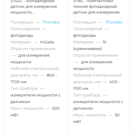
S144C - Фотодиодный
S116C - Компактный
датчик для измерения
тонкий фотодиодный
мощности,
датчик для измерения
конфигурация:
мощности, стандартная
Поставщик
—
Thorlabs
Поставщик
—
Thorlabs
интегрирующая сфера,
конфигурация,
Типы изделий
—
Типы изделий
—
InGaAs, рабочий
кремний, рабочий
спектральный
спектральный
фотодиоды
фотодиоды
диапазон: 800 - 1700 нм,
диапазон: 400 - 1100 нм,
Материал
—
InGaAs
Материал
—
SI
макс. мощность: 500 мВт,
макс. мощность: 50 мВт,
Отрасли применения
(кремниевые)
Thorlabs
Thorlabs
—
для измерения
Отрасли применения
мощности
—
для измерения
Рабочий спектральный
мощности
диапазон, нм
—
800 -
Рабочий спектральный
1700 нм
диапазон, нм
—
400 -
Тип прибора
—
1100 нм
измерители мощности с
Тип прибора
—
датчиком
измерители мощности с
Макс. мощность
—
500
датчиком
мВт
Макс. мощность
—
50
мВт