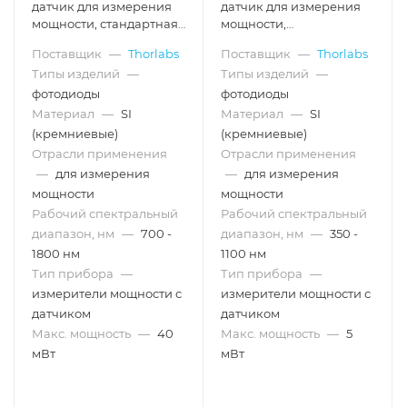
датчик для измерения
датчик для измерения
мощности, стандартная
мощности,
конфигурация,
конфигурация:
Поставщик
—
Thorlabs
Поставщик
—
Thorlabs
германий, рабочий
интегрирующая сфера,
Типы изделий
—
Типы изделий
—
спектральный
кремний, рабочий
диапазон: 700 - 1800 нм,
спектральный
фотодиоды
фотодиоды
макс. мощность: 40 мВт,
диапазон: 350 - 1100 нм,
Материал
—
SI
Материал
—
SI
Thorlabs
макс. мощность: 5 Вт,
(кремниевые)
(кремниевые)
Thorlabs
Отрасли применения
Отрасли применения
—
для измерения
—
для измерения
мощности
мощности
Рабочий спектральный
Рабочий спектральный
диапазон, нм
—
700 -
диапазон, нм
—
350 -
1800 нм
1100 нм
Тип прибора
—
Тип прибора
—
измерители мощности с
измерители мощности с
датчиком
датчиком
Макс. мощность
—
40
Макс. мощность
—
5
мВт
мВт