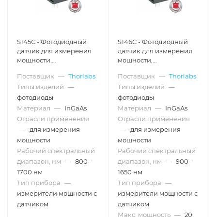
S145C - Фотодиодный
S146C - Фотодиодный
датчик для измерения
датчик для измерения
мощности,
мощности,
конфигурация:
конфигурация:
Поставщик
—
Thorlabs
Поставщик
—
Thorlabs
интегрирующая сфера,
интегрирующая сфера,
Типы изделий
—
Типы изделий
—
InGaAs, рабочий
InGaAs, рабочий
спектральный
спектральный
фотодиоды
фотодиоды
диапазон: 800 - 1700 нм,
диапазон: 900 - 1650 нм,
Материал
—
InGaAs
Материал
—
InGaAs
макс. мощность: 3 Вт,
макс. мощность: 20 Вт,
Отрасли применения
Отрасли применения
Thorlabs
Thorlabs
—
для измерения
—
для измерения
мощности
мощности
Рабочий спектральный
Рабочий спектральный
диапазон, нм
—
800 -
диапазон, нм
—
900 -
1700 нм
1650 нм
Тип прибора
—
Тип прибора
—
измерители мощности с
измерители мощности с
датчиком
датчиком
Макс. мощность
—
20