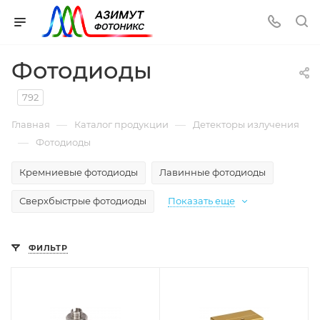
Фотодиоды
792
—
—
Главная
Каталог продукции
Детекторы излучения
—
Фотодиоды
Кремниевые фотодиоды
Лавинные фотодиоды
Сверхбыстрые фотодиоды
Показать еще
ФИЛЬТР