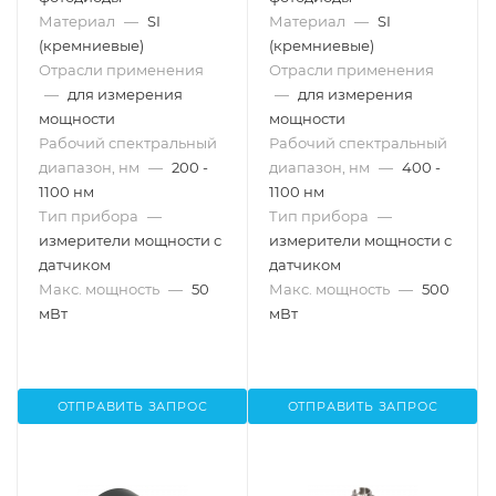
макс. мощность: 50 мВт,
макс. мощность: 500 мВт,
Материал
—
SI
Материал
—
SI
Thorlabs
Thorlabs
(кремниевые)
(кремниевые)
Отрасли применения
Отрасли применения
—
для измерения
—
для измерения
мощности
мощности
Рабочий спектральный
Рабочий спектральный
диапазон, нм
—
200 -
диапазон, нм
—
400 -
1100 нм
1100 нм
Тип прибора
—
Тип прибора
—
измерители мощности с
измерители мощности с
датчиком
датчиком
Макс. мощность
—
50
Макс. мощность
—
500
мВт
мВт
ОТПРАВИТЬ ЗАПРОС
ОТПРАВИТЬ ЗАПРОС