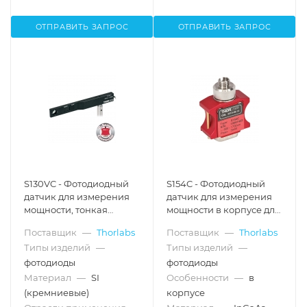
ОТПРАВИТЬ ЗАПРОС
ОТПРАВИТЬ ЗАПРОС
S130VC - Фотодиодный
S154C - Фотодиодный
датчик для измерения
датчик для измерения
мощности, тонкая
мощности в корпусе для
конфигурация,
соединения с
Поставщик
—
Thorlabs
Поставщик
—
Thorlabs
кремний, рабочий
оптоволокном, InGaAs,
Типы изделий
—
Типы изделий
—
спектральный
рабочий спектральный
диапазон: 200 - 1100 нм,
диапазон: 800 - 1700 нм,
фотодиоды
фотодиоды
макс. мощность: 50 мВт,
макс. мощность: 3 мВт,
Материал
—
SI
Особенности
—
в
Thorlabs
Thorlabs
(кремниевые)
корпусе