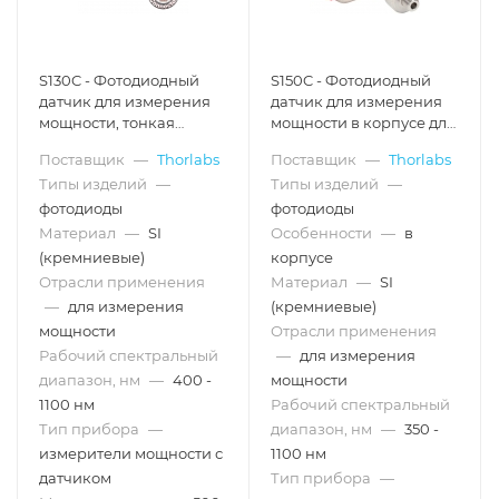
S130C - Фотодиодный
S150C - Фотодиодный
датчик для измерения
датчик для измерения
мощности, тонкая
мощности в корпусе для
конфигурация,
соединения с
Поставщик
—
Thorlabs
Поставщик
—
Thorlabs
кремний, рабочий
оптоволокном, кремний,
Типы изделий
—
Типы изделий
—
спектральный
рабочий спектральный
диапазон: 400 - 1100 нм,
диапазон: 350 - 1100 нм,
фотодиоды
фотодиоды
макс. мощность: 500 мВт,
макс. мощность: 5 мВт,
Материал
—
SI
Особенности
—
в
Thorlabs
Thorlabs
(кремниевые)
корпусе
Отрасли применения
Материал
—
SI
—
для измерения
(кремниевые)
мощности
Отрасли применения
Рабочий спектральный
—
для измерения
диапазон, нм
—
400 -
мощности
1100 нм
Рабочий спектральный
Тип прибора
—
диапазон, нм
—
350 -
измерители мощности с
1100 нм
датчиком
Тип прибора
—