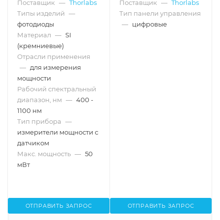
Поставщик
—
Thorlabs
Поставщик
—
Thorlabs
кремний, рабочий
ЖК дисплей, Thorlabs
Типы изделий
—
Тип панели управления
спектральный
диапазон: 400 - 1100 нм,
фотодиоды
—
цифровые
макс. мощность: 50 мВт,
Материал
—
SI
Thorlabs
(кремниевые)
Отрасли применения
—
для измерения
мощности
Рабочий спектральный
диапазон, нм
—
400 -
1100 нм
Тип прибора
—
измерители мощности с
датчиком
Макс. мощность
—
50
мВт
ОТПРАВИТЬ ЗАПРОС
ОТПРАВИТЬ ЗАПРОС