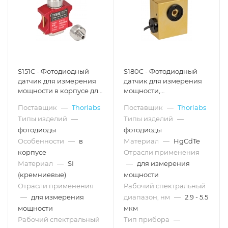
S151C - Фотодиодный
S180C - Фотодиодный
датчик для измерения
датчик для измерения
мощности в корпусе для
мощности,
соединения с
конфигурация:
Поставщик
—
Thorlabs
Поставщик
—
Thorlabs
оптоволокном, кремний,
интегрирующая сфера,
Типы изделий
—
Типы изделий
—
рабочий спектральный
MCT (HgCdTe), рабочий
диапазон: 400 - 1100 нм,
спектральный
фотодиоды
фотодиоды
макс. мощность: 20 мВт,
диапазон: 2.9 - 5.5 мкм,
Особенности
—
в
Материал
—
HgCdTe
Thorlabs
макс. мощность: 3 Вт,
корпусе
Отрасли применения
Thorlabs
Материал
—
SI
—
для измерения
(кремниевые)
мощности
Отрасли применения
Рабочий спектральный
—
для измерения
диапазон, нм
—
2.9 - 5.5
мощности
мкм
Рабочий спектральный
Тип прибора
—