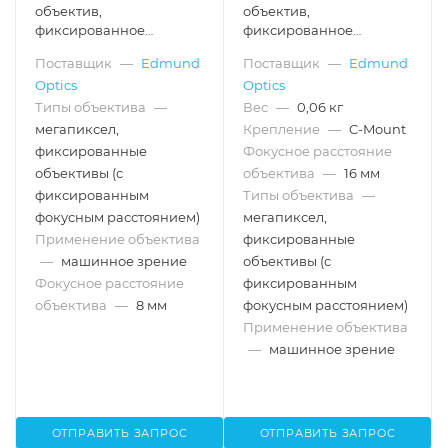
объектив,
объектив,
фиксированное
фиксированное
фокусное расстояние: 8
фокусное расстояние: 16
Поставщик
—
Edmund
Поставщик
—
Edmund
мм
мм
Optics
Optics
Типы объектива
—
Вес
—
0,06 кг
мегапиксел,
Крепление
—
C-Mount
фиксированные
Фокусное расстояние
объективы (с
объектива
—
16 мм
фиксированным
Типы объектива
—
фокусным расстоянием)
мегапиксел,
Применение объектива
фиксированные
—
машинное зрение
объективы (с
Фокусное расстояние
фиксированным
объектива
—
8 мм
фокусным расстоянием)
Применение объектива
—
машинное зрение
ОТПРАВИТЬ ЗАПРОС
ОТПРАВИТЬ ЗАПРОС