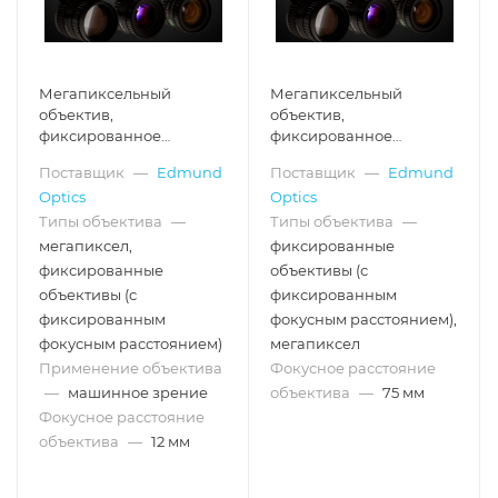
Мегапиксельный
Мегапиксельный
объектив,
объектив,
фиксированное
фиксированное
фокусное расстояние: 12
фокусное расстояние: 75
Поставщик
—
Edmund
Поставщик
—
Edmund
мм
мм
Optics
Optics
Типы объектива
—
Типы объектива
—
мегапиксел,
фиксированные
фиксированные
объективы (с
объективы (с
фиксированным
фиксированным
фокусным расстоянием),
фокусным расстоянием)
мегапиксел
Применение объектива
Фокусное расстояние
—
машинное зрение
объектива
—
75 мм
Фокусное расстояние
объектива
—
12 мм