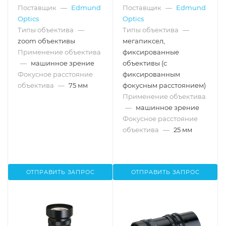
фокусное расстояние: 25
Поставщик
—
Edmund
Поставщик
—
Edmund
мм
Optics
Optics
Типы объектива
—
Типы объектива
—
zoom объективы
мегапиксел,
Применение объектива
фиксированные
—
машинное зрение
объективы (с
Фокусное расстояние
фиксированным
объектива
—
75 мм
фокусным расстоянием)
Применение объектива
—
машинное зрение
Фокусное расстояние
объектива
—
25 мм
ОТПРАВИТЬ ЗАПРОС
ОТПРАВИТЬ ЗАПРОС