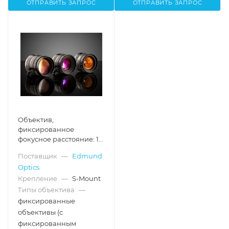
ОТПРАВИТЬ ЗАПРОС
ОТПРАВИТЬ ЗАПРОС
Объектив,
фиксированное
фокусное расстояние: 12
мм, крепление: CS-
Поставщик
—
Edmund
Mount
Optics
Крепление
—
S-Mount
Типы объектива
—
фиксированные
объективы (с
фиксированным