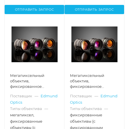
ОТПРАВИТЬ ЗАПРОС
ОТПРАВИТЬ ЗАПРОС
Мегапиксельный
Мегапиксельный
объектив,
объектив,
фиксированное
фиксированное
фокусное расстояние: 50
фокусное расстояние: 5
Поставщик
—
Edmund
Поставщик
—
Edmund
мм
мм
Optics
Optics
Типы объектива
—
Типы объектива
—
мегапиксел,
фиксированные
фиксированные
объективы (с
объективы (с
фиксированным