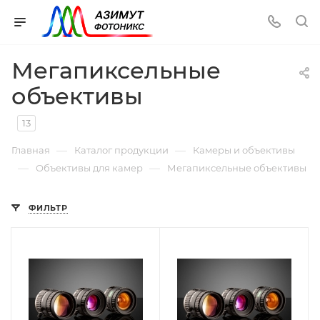
Мегапиксельные
объективы
13
—
—
Главная
Каталог продукции
Камеры и объективы
—
—
Объективы для камер
Мегапиксельные объективы
ФИЛЬТР