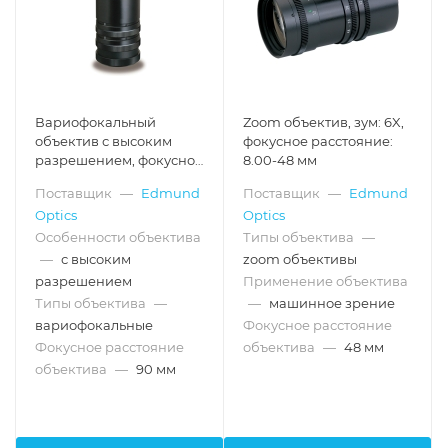
Вариофокальный
Zoom объектив, зум: 6X,
объектив с высоким
фокусное расстояние:
разрешением, фокусное
8.00-48 мм
расстояние: 9-90 мм
Поставщик
—
Edmund
Поставщик
—
Edmund
Optics
Optics
Особенности объектива
Типы объектива
—
—
с высоким
zoom объективы
разрешением
Применение объектива
Типы объектива
—
—
машинное зрение
вариофокальные
Фокусное расстояние
Фокусное расстояние
объектива
—
48 мм
объектива
—
90 мм