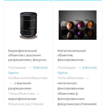
Вариофокальный
Мегапиксельный
объектив с высоким
объектив,
разрешением, фокусное
фиксированное
расстояние: 4.4-11 мм
фокусное расстояние: 35
Поставщик
—
Edmund
Поставщик
—
Edmund
мм
Optics
Optics
Особенности объектива
Типы объектива
—
—
с высоким
мегапиксел,
разрешением
фиксированные
Типы объектива
—
объективы (с
вариофокальные
фиксированным
Фокусное расстояние
фокусным расстоянием)