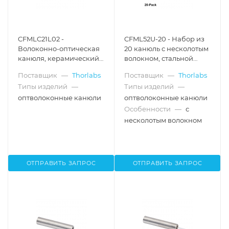
CFMLC21L02 -
CFML52U-20 - Набор из
Волоконно-оптическая
20 канюль с несколотым
канюля, керамический
волокном, стальной
корпус Ø1.25 мм,
наконечник Ø1.25 мм,
Поставщик
—
Thorlabs
Поставщик
—
Thorlabs
диаметр сердцевины
диаметр сердцевины
Типы изделий
—
Типы изделий
—
Ø105 мкм, числовая
Ø200 мкм, числовая
апертура 0.22, длина
апертура 0.50, Thorlabs
оптволоконные канюли
оптволоконные канюли
оптоволокна 2 мм
Особенности
—
с
несколотым волокном
ОТПРАВИТЬ ЗАПРОС
ОТПРАВИТЬ ЗАПРОС