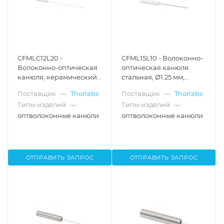
CFMLC12L20 -
CFML15L10 - Волоконно-
Волоконно-оптическая
оптическая канюля
канюля, керамический
стальная, Ø1.25 мм,
корпус Ø1.25 мм,
сердцевина Ø400 мкм,
Поставщик
—
Thorlabs
Поставщик
—
Thorlabs
диаметр сердцевины
0.50 NA, длина волокна:
Типы изделий
—
Типы изделий
—
Ø200 мкм, числовая
10 мм, Thorlabs
апертура 0.39, длина
оптволоконные канюли
оптволоконные канюли
оптоволокна 20 мм
ОТПРАВИТЬ ЗАПРОС
ОТПРАВИТЬ ЗАПРОС