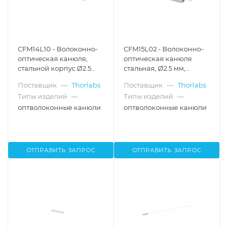
CFM14L10 - Волоконно-
CFM15L02 - Волоконно-
оптическая канюля,
оптическая канюля
стальной корпус Ø2.5
стальная, Ø2.5 мм,
мм, диаметр
сердцевина Ø400 мкм,
Поставщик
—
Thorlabs
Поставщик
—
Thorlabs
сердцевины Ø400 мкм,
0.50 NA, длина волокна:
Типы изделий
—
Типы изделий
—
числовая апертура 0.39,
2 мм, Thorlabs
длина оптоволокна 10
оптволоконные канюли
оптволоконные канюли
мм
ОТПРАВИТЬ ЗАПРОС
ОТПРАВИТЬ ЗАПРОС