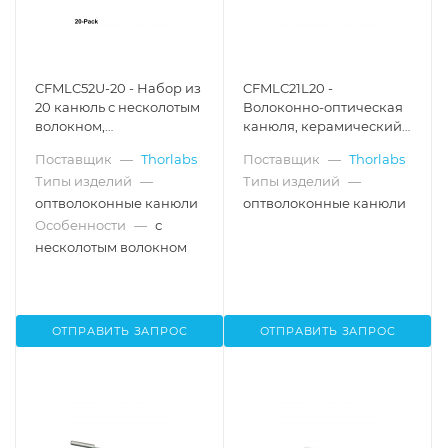
CFMLC52U-20 - Набор из
CFMLC21L20 -
20 канюль с несколотым
Волоконно-оптическая
волокном,
канюля, керамический
керамический
корпус Ø1.25 мм,
Поставщик
—
Thorlabs
Поставщик
—
Thorlabs
наконечник Ø1.25 мм,
диаметр сердцевины
Типы изделий
—
Типы изделий
—
диаметр сердцевины
Ø105 мкм, числовая
Ø200 мкм, числовая
апертура 0.22, длина
оптволоконные канюли
оптволоконные канюли
апертура 0.50
оптоволокна 20 мм
Особенности
—
с
несколотым волокном
ОТПРАВИТЬ ЗАПРОС
ОТПРАВИТЬ ЗАПРОС