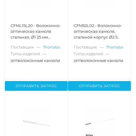
CFML15L20 - Волоконно-
CFM52L02 - Волоконно-
оптическая канюля
оптическая канюля,
стальная, Ø1.25 мм,
стальной корпус Ø2.5
сердцевина Ø400 мкм,
мм, диаметр
Поставщик
—
Thorlabs
Поставщик
—
Thorlabs
0.50 NA, длина волокна:
сердцевины Ø200 мкм,
Типы изделий
—
Типы изделий
—
20 мм, Thorlabs
числовая апертура 0.50,
длина оптоволокна 2 мм,
оптволоконные канюли
оптволоконные канюли
Thorlabs
ОТПРАВИТЬ ЗАПРОС
ОТПРАВИТЬ ЗАПРОС