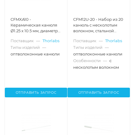
CFMXA10 -
CFM12U-20 - Набор из 20
Керамическая канюля
канюль с несколотым
Ø1.25 x 10.5 мм, диаметр
волокном, стальной
сердцевины волокна:
наконечник Ø2.5 мм,
Поставщик
—
Thorlabs
Поставщик
—
Thorlabs
Ø200 мкм, 0.22 NA,
диаметр сердцевины
Типы изделий
—
Типы изделий
—
длина волокна: 10 мм,
Ø200 мкм, числовая
Thorlabs
апертура 0.39
оптволоконные канюли
оптволоконные канюли
Особенности
—
с
несколотым волокном
ОТПРАВИТЬ ЗАПРОС
ОТПРАВИТЬ ЗАПРОС