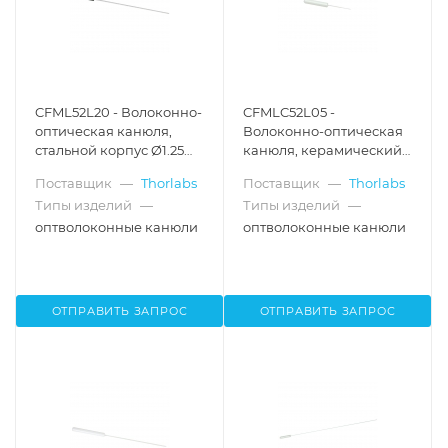
CFML52L20 - Волоконно-
CFMLC52L05 -
оптическая канюля,
Волоконно-оптическая
стальной корпус Ø1.25
канюля, керамический
мм, диаметр
корпус Ø1.25 мм,
Поставщик
—
Thorlabs
Поставщик
—
Thorlabs
сердцевины Ø200 мкм,
диаметр сердцевины
Типы изделий
—
Типы изделий
—
числовая апертура 0.50,
Ø200 мкм, числовая
длина оптоволокна 20
апертура 0.50, длина
оптволоконные канюли
оптволоконные канюли
мм, Thorlabs
оптоволокна 5 мм
ОТПРАВИТЬ ЗАПРОС
ОТПРАВИТЬ ЗАПРОС