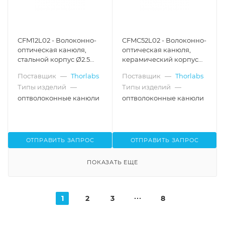
CFM12L02 - Волоконно-
CFMC52L02 - Волоконно-
оптическая канюля,
оптическая канюля,
стальной корпус Ø2.5
керамический корпус
мм, диаметр
Ø2.5 мм, диаметр
Поставщик
—
Thorlabs
Поставщик
—
Thorlabs
сердцевины Ø200 мкм,
сердцевины Ø200 мкм,
Типы изделий
—
Типы изделий
—
числовая апертура 0.39,
числовая апертура 0.50,
длина оптоволокна 2 мм
длина оптоволокна 2 мм,
оптволоконные канюли
оптволоконные канюли
Thorlabs
ОТПРАВИТЬ ЗАПРОС
ОТПРАВИТЬ ЗАПРОС
ПОКАЗАТЬ ЕЩЕ
1
2
3
8