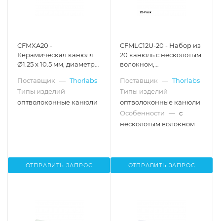
CFMXA20 -
CFMLC12U-20 - Набор из
Керамическая канюля
20 канюль с несколотым
Ø1.25 x 10.5 мм, диаметр
волокном,
сердцевины волокна:
керамический
Поставщик
—
Thorlabs
Поставщик
—
Thorlabs
Ø200 мкм, 0.22 NA,
наконечник Ø1.25 мм,
Типы изделий
—
Типы изделий
—
длина волокна: 20 мм,
диаметр сердцевины
Thorlabs
Ø200 мкм, числовая
оптволоконные канюли
оптволоконные канюли
апертура 0.39
Особенности
—
с
несколотым волокном
ОТПРАВИТЬ ЗАПРОС
ОТПРАВИТЬ ЗАПРОС