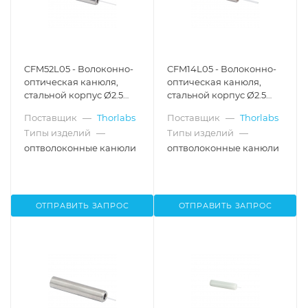
CFM52L05 - Волоконно-
CFM14L05 - Волоконно-
оптическая канюля,
оптическая канюля,
стальной корпус Ø2.5
стальной корпус Ø2.5
мм, диаметр
мм, диаметр
Поставщик
—
Thorlabs
Поставщик
—
Thorlabs
сердцевины Ø200 мкм,
сердцевины Ø400 мкм,
Типы изделий
—
Типы изделий
—
числовая апертура 0.50,
числовая апертура 0.39,
длина оптоволокна 5 мм,
длина оптоволокна 5 мм
оптволоконные канюли
оптволоконные канюли
Thorlabs
ОТПРАВИТЬ ЗАПРОС
ОТПРАВИТЬ ЗАПРОС