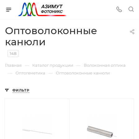
Оптоволоконные
канюли
148
—
—
Главная
Каталог продукции
Волоконная оптика
—
—
Оптогенетика
Оптоволоконные канюли
ФИЛЬТР