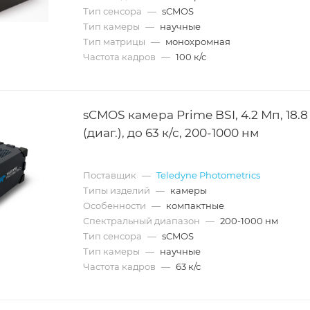
Тип сенсора
—
sCMOS
Тип камеры
—
научные
Тип матрицы
—
монохромная
Частота кадров
—
100 к/с
sCMOS камера Prime BSI, 4.2 Мп, 18.8
(диаг.), до 63 к/с, 200-1000 нм
Поставщик
—
Teledyne Photometrics
Типы изделий
—
камеры
Особенности
—
компактные
Спектральный диапазон
—
200-1000 нм
Тип сенсора
—
sCMOS
Тип камеры
—
научные
Частота кадров
—
63 к/с