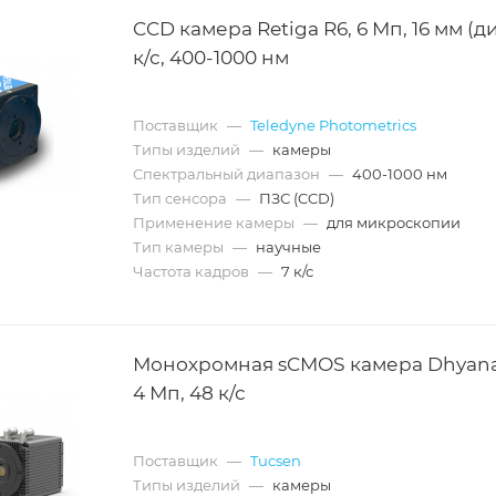
CCD камера Retiga R6, 6 Мп, 16 мм (диа
к/с, 400-1000 нм
Поставщик
—
Teledyne Photometrics
Типы изделий
—
камеры
Спектральный диапазон
—
400-1000 нм
Тип сенсора
—
ПЗС (CCD)
Применение камеры
—
для микроскопии
Тип камеры
—
научные
Частота кадров
—
7 к/с
Монохромная sCMOS камера Dhyana
4 Мп, 48 к/с
Поставщик
—
Tucsen
Типы изделий
—
камеры