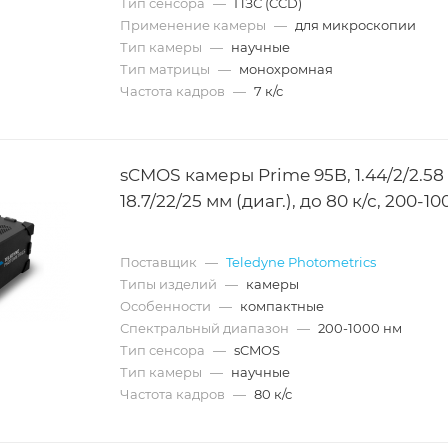
Тип сенсора
—
ПЗС (CCD)
Применение камеры
—
для микроскопии
Тип камеры
—
научные
Тип матрицы
—
монохромная
Частота кадров
—
7 к/с
sCMOS камеры Prime 95B, 1.44/2/2.58
18.7/22/25 мм (диаг.), до 80 к/с, 200-1
Поставщик
—
Teledyne Photometrics
Типы изделий
—
камеры
Особенности
—
компактные
Спектральный диапазон
—
200-1000 нм
Тип сенсора
—
sCMOS
Тип камеры
—
научные
Частота кадров
—
80 к/с