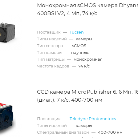
Монохромная sCMOS камера Dhyan
400BSI V2, 4 Мп, 74 к/с
Поставщик
—
Tucsen
Типы изделий
—
камеры
Тип сенсора
—
sCMOS
Тип камеры
—
научные
Тип матрицы
—
монохромная
Частота кадров
—
74 к/с
CCD камера MicroPublisher 6, 6 Мп, 1
(диаг.), 7 к/с, 400-700 нм
Поставщик
—
Teledyne Photometrics
Типы изделий
—
камеры
Спектральный диапазон
—
400-700 нм