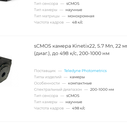
Тип сенсора
—
sCMOS
Тип камеры
—
научные
Тип матрицы
—
монохромная
Частота кадров
—
48 к/с
sCMOS камера Kinetix22, 5.7 Мп, 22 м
(диаг.), до 498 к/с, 200-1000 нм
Поставщик
—
Teledyne Photometrics
Типы изделий
—
камеры
Особенности
—
компактные
Спектральный диапазон
—
200-1000 нм
Тип сенсора
—
sCMOS
Тип камеры
—
научные
Частота кадров
—
498 к/с