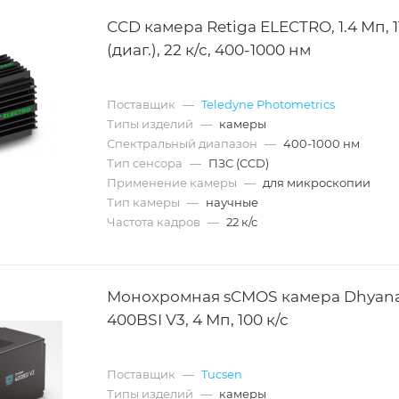
CCD камера Retiga ELECTRO, 1.4 Мп, 1
(диаг.), 22 к/с, 400-1000 нм
Поставщик
—
Teledyne Photometrics
Типы изделий
—
камеры
Спектральный диапазон
—
400-1000 нм
Тип сенсора
—
ПЗС (CCD)
Применение камеры
—
для микроскопии
Тип камеры
—
научные
Частота кадров
—
22 к/с
Монохромная sCMOS камера Dhyan
400BSI V3, 4 Мп, 100 к/с
Поставщик
—
Tucsen
Типы изделий
—
камеры