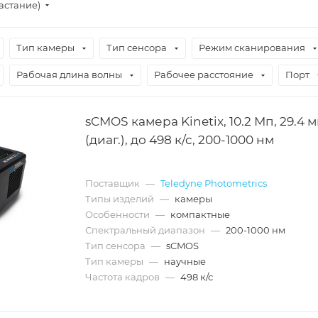
астание)
Тип камеры
Тип сенсора
Режим сканирования
Рабочая длина волны
Рабочее расстояние
Порт
sCMOS камера Kinetix, 10.2 Мп, 29.4 
(диаг.), до 498 к/с, 200-1000 нм
Поставщик
—
Teledyne Photometrics
Типы изделий
—
камеры
Особенности
—
компактные
Спектральный диапазон
—
200-1000 нм
Тип сенсора
—
sCMOS
Тип камеры
—
научные
Частота кадров
—
498 к/с