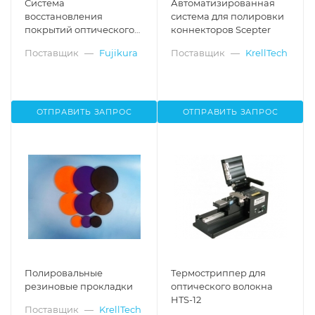
Система
Автоматизированная
восстановления
система для полировки
покрытий оптического
коннекторов Scepter
волокна FSR-05/FSR-
Поставщик
—
Fujikura
Поставщик
—
KrellTech
06/FSR-07
ОТПРАВИТЬ ЗАПРОС
ОТПРАВИТЬ ЗАПРОС
Полировальные
Термостриппер для
резиновые прокладки
оптического волокна
HTS-12
Поставщик
—
KrellTech