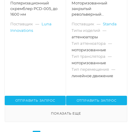
Поляризационный
Моторизованный
скремблер PCD-005, до
закрытый
1600 нм
револьверный
аттенюатор 10MCWA168-
Поставщик
—
Luna
Поставщик
—
Standa
1, Ø20/25.4 мм
Innovations
Типы изделий
—
аттенюаторы
Тип аттенюатора
—
моторизованные
Тип транслятора
—
моторизованные
Тип перемещения
—
линейное движение
ОТПРАВИТЬ ЗАПРОС
ОТПРАВИТЬ ЗАПРОС
ПОКАЗАТЬ ЕЩЕ