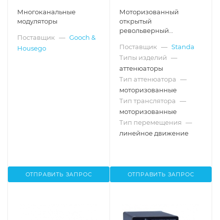
Многоканальные
Моторизованный
модуляторы
открытый
револьверный
Поставщик
—
Gooch &
аттенюатор 10MWA168,
Поставщик
—
Standa
Housego
Ø20/25.4 мм
Типы изделий
—
аттенюаторы
Тип аттенюатора
—
моторизованные
Тип транслятора
—
моторизованные
Тип перемещения
—
линейное движение
ОТПРАВИТЬ ЗАПРОС
ОТПРАВИТЬ ЗАПРОС