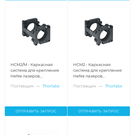
HCM2/M - Каркасная
HCM2 - Каркасная
система для крепления
система для крепления
HeNe лазеров,
HeNe лазеров,
возможность
возможность
Поставщик
—
Thorlabs
Поставщик
—
Thorlabs
корректировки
корректировки
положения по осям X,Y,
положения по осям X,Y,
выполнена по
выполнена по
стандартам
стандартам британской
метрической системы,
метрической системы,
ОТПРАВИТЬ ЗАПРОС
ОТПРАВИТЬ ЗАПРОС
Thorlabs
Thorlabs