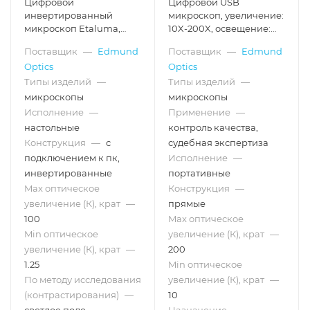
Цифровой
Цифровой USB
инвертированный
микроскоп, увеличение:
микроскоп Etaluma,
10X-200X, освещение:
светлое поле
405 нм
Поставщик
—
Edmund
Поставщик
—
Edmund
(проходящий свет),
Optics
Optics
зеленый фильтр для
флуоресценции
Типы изделий
—
Типы изделий
—
микроскопы
микроскопы
Исполнение
—
Применение
—
настольные
контроль качества,
Конструкция
—
с
судебная экспертиза
подключением к пк,
Исполнение
—
инвертированные
портативные
Max оптическое
Конструкция
—
увеличение (К), крат
—
прямые
100
Max оптическое
Min оптическое
увеличение (К), крат
—
увеличение (К), крат
—
200
1.25
Min оптическое
По методу исследования
увеличение (К), крат
—
(контрастирования)
—
10