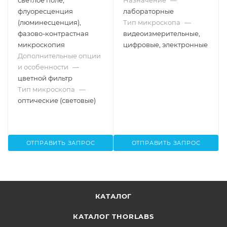
светлое поле,
Назначение
—
флуоресценция
лабораторные
(люминесценция),
Тип микроскопа
—
фазово-контрастная
видеоизмерительные,
микроскопия
цифровые, электронные
Дополнительные опции
и особенности
—
цветной фильтр
Тип микроскопа
—
оптические (световые)
ОТПРАВИТЬ ЗАПРОС
ОТПРАВИТЬ ЗАПРОС
КАТАЛОГ
КАТАЛОГ THORLABS