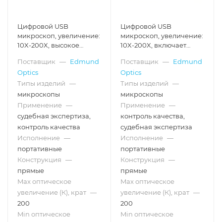
Цифровой USB
Цифровой USB
микроскоп, увеличение:
микроскоп, увеличение:
10X-200X, высокое
10X-200X, включает
разрешение
поляризатор, высокое
Поставщик
—
Edmund
Поставщик
—
Edmund
разрешение
Optics
Optics
Типы изделий
—
Типы изделий
—
микроскопы
микроскопы
Применение
—
Применение
—
судебная экспертиза,
контроль качества,
контроль качества
судебная экспертиза
Исполнение
—
Исполнение
—
портативные
портативные
Конструкция
—
Конструкция
—
прямые
прямые
Max оптическое
Max оптическое
увеличение (К), крат
—
увеличение (К), крат
—
200
200
Min оптическое
Min оптическое