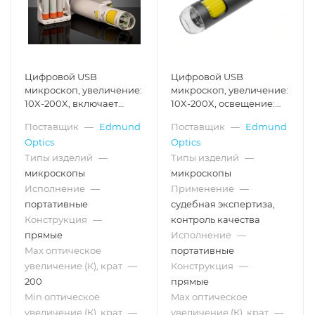
Цифровой USB
Цифровой USB
микроскоп, увеличение:
микроскоп, увеличение:
10X-200X, включает
10X-200X, освещение:
поляризатор,
850 нм
Поставщик
—
Edmund
Поставщик
—
Edmund
(Recertified-05)
Optics
Optics
Типы изделий
—
Типы изделий
—
микроскопы
микроскопы
Исполнение
—
Применение
—
портативные
судебная экспертиза,
Конструкция
—
контроль качества
прямые
Исполнение
—
Max оптическое
портативные
увеличение (К), крат
—
Конструкция
—
200
прямые
Min оптическое
Max оптическое
увеличение (К), крат
—
увеличение (К), крат
—