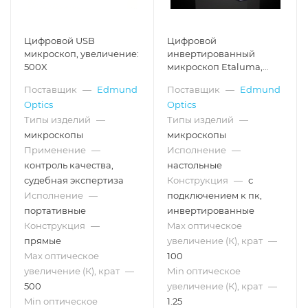
Цифровой USB
Цифровой
микроскоп, увеличение:
инвертированный
500X
микроскоп Etaluma,
светлое поле
Поставщик
—
Edmund
Поставщик
—
Edmund
(проходящий свет)
Optics
Optics
Типы изделий
—
Типы изделий
—
микроскопы
микроскопы
Применение
—
Исполнение
—
контроль качества,
настольные
судебная экспертиза
Конструкция
—
с
Исполнение
—
подключением к пк,
портативные
инвертированные
Конструкция
—
Max оптическое
прямые
увеличение (К), крат
—
Max оптическое
100
увеличение (К), крат
—
Min оптическое
500
увеличение (К), крат
—
Min оптическое
1.25