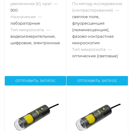
увеличение (К), крат
—
По методу исследования
500
(контрастирования)
—
Назначение
—
светлое поле,
лабораторные
флуоресценция
Тип микроскопа
—
(люминесценция),
видеоизмерительные,
фазово-контрастная
цифровые, электронные
микроскопия
Тип микроскопа
—
оптические (световые)
ОТПРАВИТЬ ЗАПРОС
ОТПРАВИТЬ ЗАПРОС