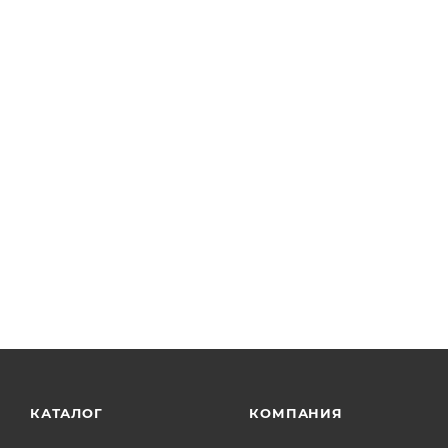
Монохромная камера PixeLINK®, модель: PL-D753MU-A
разрешение: 3.00 Мп, крепление: C-Mount, тип сен
КАТАЛОГ
КОМПАНИЯ