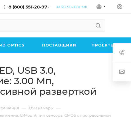
8 (800) 551-20-97
ЗАКАЗАТЬ ЗВОНОК
D OPTICS
ПОСТАВЩИКИ
ПРОЕКТЫ
D, USB 3.0,
е: 3.00 Мп,
ссивной разверткой
—
—
азрешения
USB камеры
крепление: C-Mount, тип сенсора: CMOS с прогрессивной