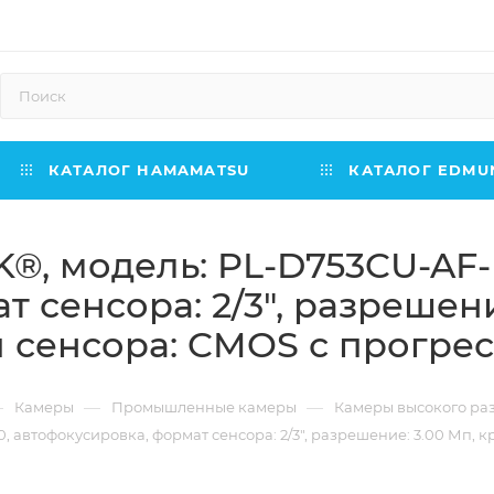
КАТАЛОГ HAMAMATSU
КАТАЛОГ EDMUN
®, модель: PL-D753CU-AF-E
 сенсора: 2/3", разрешени
п сенсора: CMOS с прогре
—
—
—
Камеры
Промышленные камеры
Камеры высокого р
, автофокусировка, формат сенсора: 2/3", разрешение: 3.00 Мп, 