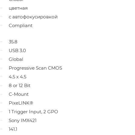
цветная
с автофокусировкой
Compliant
35.8
USB 3.0
Global
Progressive Scan CMOS
4.5 x 4.5
8 or 12 Bit
C-Mount
PixeLINK®
1 Trigger Input, 2 GPO
Sony IMX421
141.1