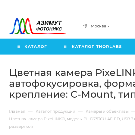
Москва
КАТАЛОГ
КАТАЛОГ THORLABS
Цветная камера PixeLINK
автофокусировка, формат
крепление: C-Mount, ти
—
—
Главная
Каталог продукции
Камеры и объективы
Цветная камера PixeLINK®, модель: PL-D753CU-AF-ED, USB 3.0
разверткой