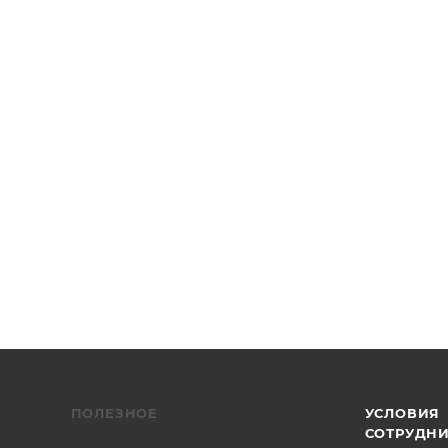
F-ED, USB 3.0, автофокусировка, формат сенсора: 2/3",
сора: CMOS с прогрессивной разверткой
ПОЛЕЗНОЕ
УСЛОВИЯ
СОТРУДН