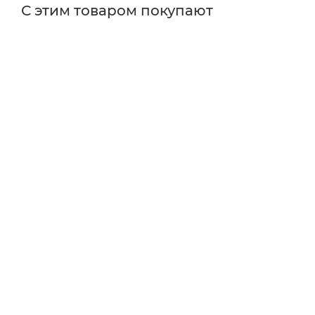
С этим товаром покупают
Поставщик
Edmund Optics
Типы изделий
камеры
Особенности
с автофокусировкой
Тип сенсора
CMOS
Тип матрицы
монохромная