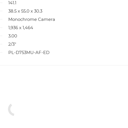
141.1
38.5 x 55.0 x 30.3
Monochrome Camera
1,936 x 1,464
3.00
2/3"
PL-D753MU-AF-ED