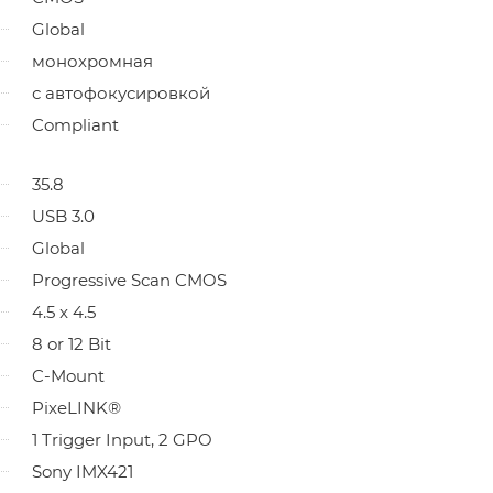
Global
монохромная
с автофокусировкой
Compliant
35.8
USB 3.0
Global
Progressive Scan CMOS
4.5 x 4.5
8 or 12 Bit
C-Mount
PixeLINK®
1 Trigger Input, 2 GPO
Sony IMX421