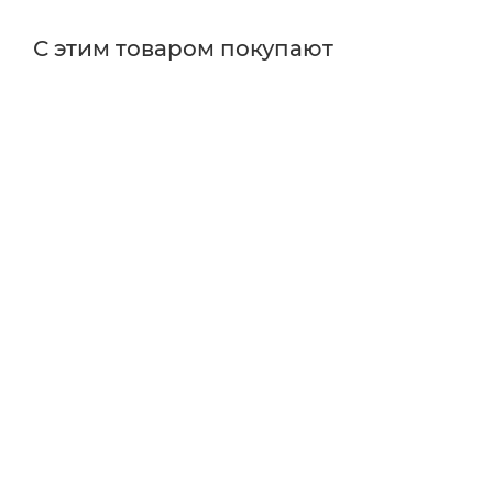
С этим товаром покупают
Поставщик
Edmund Optics
Типы изделий
камеры
Особенности
с автофокусировкой
Тип сенсора
CMOS
Тип матрицы
цветная