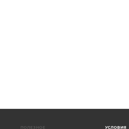
ь: UI-3591LE-AF, USB 3.1, формат сенсора: 1/2.3", разрешен
ора: CMOS с прогрессивной разверткой
ПОЛЕЗНОЕ
УСЛОВИЯ