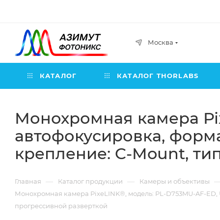
Москва
КАТАЛОГ
КАТАЛОГ THORLABS
Монохромная камера Pix
автофокусировка, формат
крепление: C-Mount, ти
—
—
Главная
Каталог продукции
Камеры и объективы
Монохромная камера PixeLINK®, модель: PL-D753MU-AF-ED, US
прогрессивной разверткой