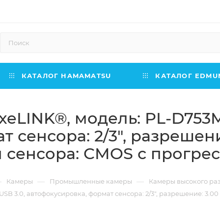
КАТАЛОГ HAMAMATSU
КАТАЛОГ EDMUN
eLINK®, модель: PL-D753M
 сенсора: 2/3", разрешени
п сенсора: CMOS с прогре
—
—
—
Камеры
Промышленные камеры
Камеры высокого р
B 3.0, автофокусировка, формат сенсора: 2/3", разрешение: 3.00