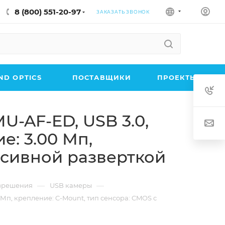
8 (800) 551-20-97
ЗАКАЗАТЬ ЗВОНОК
D OPTICS
ПОСТАВЩИКИ
ПРОЕКТЫ
U-AF-ED, USB 3.0,
е: 3.00 Мп,
ссивной разверткой
—
—
азрешения
USB камеры
 Мп, крепление: C-Mount, тип сенсора: CMOS с