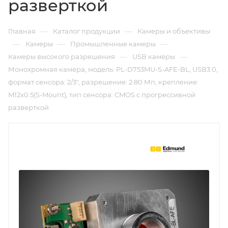
разверткой
—
—
Главная
Каталог продукции
Камеры и объективы
—
—
—
Камеры
Промышленные камеры
—
—
Камеры высокого разрешения
USB камеры
Монохромная камера, модель: PL-D753MU-S-AFE-BL, USB3.0,
формат сенсора: 2/3", разрешение: 2.80 Мп, крепление:
M12x0.5(S-Mount), тип сенсора: CMOS с прогрессивной
разверткой