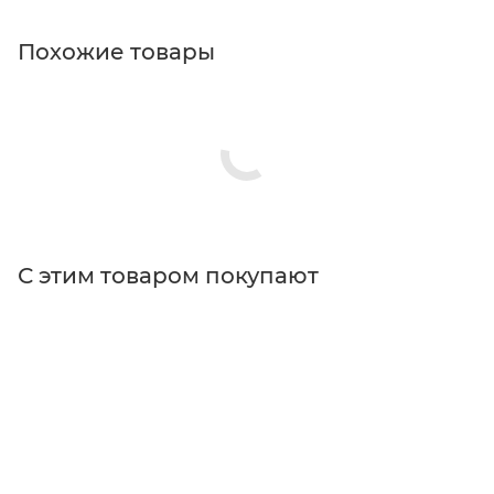
Похожие товары
С этим товаром покупают
Поставщик
Edmund Optics
Типы изделий
камеры
Особенности
с автофокусировкой