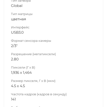
Тип затвора
Global
Тип матрицы
цветная
Интерфейс
USB3.0
Формат сенсора камеры
2/3"
Разрешение (мегапиксели)
2.80
Пиксели (Г x В)
1,936 x 1,464
Размер пикселя, Г x В (мкм)
4.5 x 4.5
Частота кадров (кадров в секунду)
141