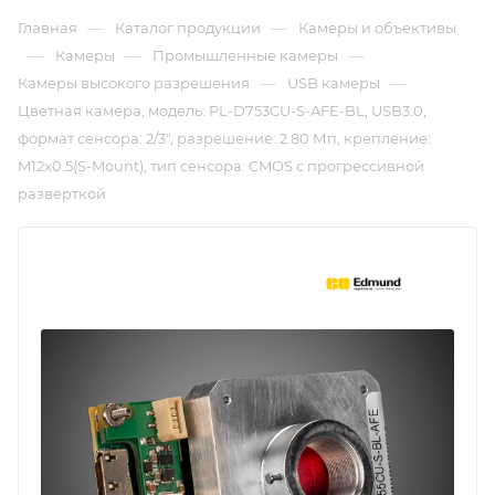
—
—
Главная
Каталог продукции
Камеры и объективы
—
—
—
Камеры
Промышленные камеры
—
—
Камеры высокого разрешения
USB камеры
Цветная камера, модель: PL-D753CU-S-AFE-BL, USB3.0,
формат сенсора: 2/3", разрешение: 2.80 Мп, крепление:
M12x0.5(S-Mount), тип сенсора: CMOS с прогрессивной
разверткой