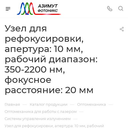
Узел для
рефокусировки,
апертура: 10 мм,
рабочий диапазон:
350-2200 нм,
фокусное
расстояние: 20 мм
—
—
—
Главная
Каталог продукции
Оптомеханика
—
Оптомеханика для работы с лазером
—
Системы управления излучением
Узел для рефокусировки, апертура: 10 мм, рабочий