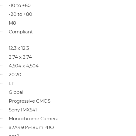
-10 to +60
-20 to +80
M8
Compliant
12.3 x 12.3
2.74 x 2.74
4,504 x 4,504
20.20
1.1"
Global
Progressive CMOS
Sony IMX541
Monochrome Camera
a2A4504-18umPRO