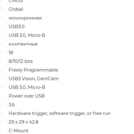
CMOS
Global
монохромная
USB3.0
USB 3.0, Micro-B
компактные
18
8/10/12 bits
Freely Programmable
USB3 Vision, GenICam
USB 3.0, Micro-B
Power over USB
3.6
Hardware trigger, software trigger, or free run
29 x 29 x 42.8
C-Mount