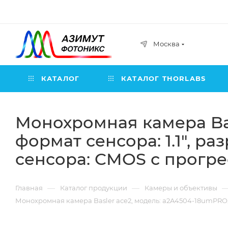
Москва
КАТАЛОГ
КАТАЛОГ THORLABS
Монохромная камера Bas
формат сенсора: 1.1", р
сенсора: CMOS с прогр
—
—
Главная
Каталог продукции
Камеры и объективы
Монохромная камера Basler ace2, модель: a2A4504-18umPRO, 