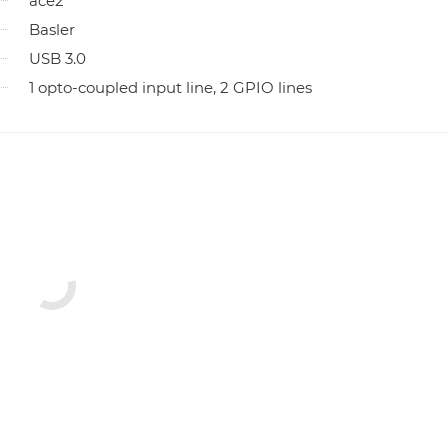
ace2
Basler
USB 3.0
1 opto-coupled input line, 2 GPIO lines