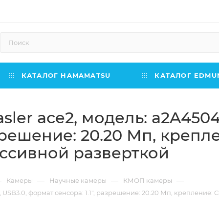
КАТАЛОГ HAMAMATSU
КАТАЛОГ EDMUN
ler ace2, модель: a2A4504
азрешение: 20.20 Мп, крепл
ессивной разверткой
—
—
—
—
Камеры
Научные камеры
КМОП камеры
USB3.0, формат сенсора: 1.1", разрешение: 20.20 Мп, крепление: