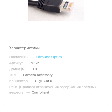
Характеристики
Поставщик
—
Edmund Optics
Артикул
—
59-231
Длина (м)
—
1.8
Тип
—
Camera Accessory
Коннектор
—
GigE Cat 6
RoHS (Правила ограничения содержания вредных
веществ)
—
Compliant