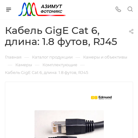
Кабель GigE Cat 6,
длина: 1.8 футов, RJ45
—
—
Главная
Каталог продукции
Камеры и объективы
—
—
—
Камеры
Комплектующие
Кабель GigE Cat 6, длина: 1.8 футов, RJ45