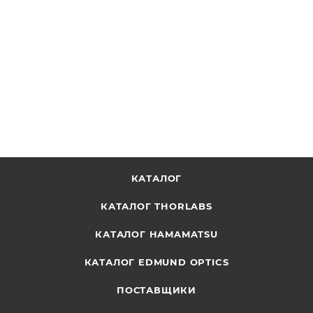
Стальной стержень, диаметр: 3/4", длина: 9",
вертикальный, резьба на одном конце
ОТПРАВИТЬ ЗАПРОС
КАТАЛОГ
КАТАЛОГ THORLABS
КАТАЛОГ HAMAMATSU
КАТАЛОГ EDMUND OPTICS
ПОСТАВЩИКИ