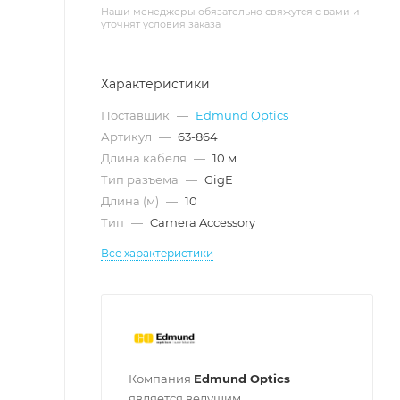
Наши менеджеры обязательно свяжутся с вами и
уточнят условия заказа
Характеристики
Поставщик
—
Edmund Optics
Артикул
—
63-864
Длина кабеля
—
10 м
Тип разъема
—
GigE
Длина (м)
—
10
Тип
—
Camera Accessory
Все характеристики
Компания
Edmund Optics
является ведущим