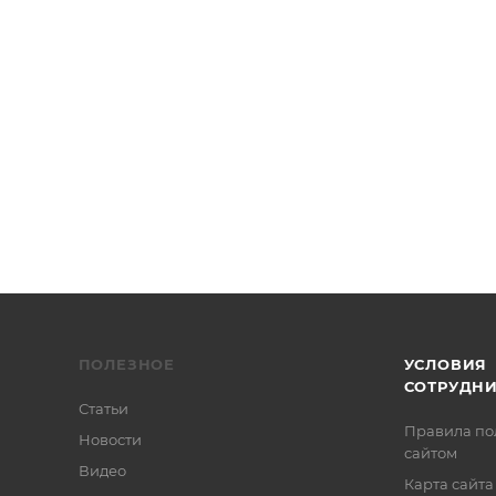
нтальный, штырьки на двух концах 1/4-20 и 5/16-18
ПОЛЕЗНОЕ
УСЛОВИЯ
СОТРУДН
Статьи
Правила по
Новости
сайтом
Видео
Карта сайта