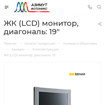
ЖК (LCD) монитор,
диагональ: 19"
—
—
Главная
Каталог продукции
Камеры и объективы
—
—
—
Камеры
Комплектующие
ЖК (LCD) монитор, диагональ: 19"