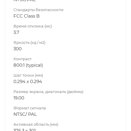
Стандарты безопасности
FCC Class B
Время отклика (мс)
3.7
Яркость (кд / м2)
300
Контраст
800:1 (typical)
Шаг точки (мм)
0.294 x 0.294
Размер экрана, диагональ (дюймы)
19.00
Формат сигнала
NTSC/ PAL
Активная область (мм)
376.3 x 301