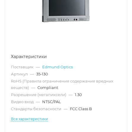
Характеристики
Поставщик
—
Edmund Optics
Артикул
—
35-130
RoHS (Правила ограничения содержания вредных
веществ)
—
Compliant
Разрешение (мегапиксели)
—
1.30
Видео вход
—
NTSC/PAL
Стандарты безопасности
—
FCC Class B
Все характеристики