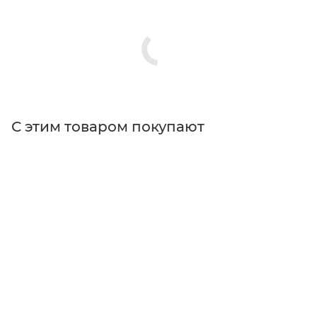
С этим товаром покупают
Поставщик
Edmund Optics
Типы изделий
стойки для полок
Длина стойки, мм
101.6