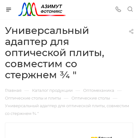
Универсальный
адаптер для
оптической плиты,
совместим со
стержнем ¾ "
—
—
—
Главная
Каталог продукции
Оптомеханика
—
—
Оптические столы и плиты
Оптические столы
Универсальный адаптер для оптической плиты, совместим
со стержнем ¾ "