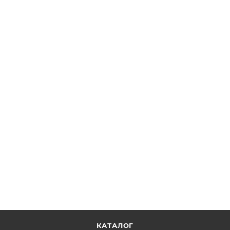
Стойка и зажим, метрическая резьба, длина: 101.6 мм,
5 шт.
ОТПРАВИТЬ ЗАПРОС
КАТАЛОГ