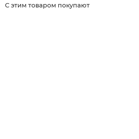
С этим товаром покупают
Поставщик
Thorlabs
Типы изделий
миниатюрная лампа
Тип товара
Оснащение рабочего места