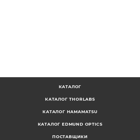
PSX501 - Гибкая миниатюрная лампа, зажим для
крепления, магнитная стойка, Thorlabs
ОТПРАВИТЬ ЗАПРОС
КАТАЛОГ
КАТАЛОГ THORLABS
КАТАЛОГ HAMAMATSU
КАТАЛОГ EDMUND OPTICS
ПОСТАВЩИКИ