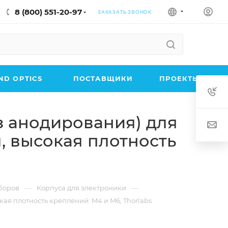
8 (800) 551-20-97
ЗАКАЗАТЬ ЗВОНОК
D OPTICS
ПОСТАВЩИКИ
ПРОЕКТЫ
з анодирования) для
м, высокая плотность
—
—
боров
Корпуса для электроники
ая плотность креплений: M4 и M6, Thorlabs