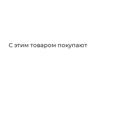
С этим товаром покупают
Поставщик
Thorlabs
Особенности
для нестандартных электронных приборов
Тип изделия
источники питания