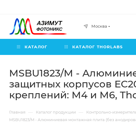
Москва
КАТАЛОГ
КАТАЛОГ THORLABS
MSBU1823/M - Алюминие
защитных корпусов EC203
креплений: M4 и M6, Tho
—
—
Главная
Каталог продукции
Контрольно-измерител
MSBU1823/M - Алюминиевая монтажная плита (без анодировани