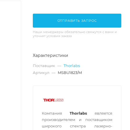
ОТПРАВИТЬ ЗАПРОС
Наши менеджеры обязательно свяжутся с вами и
уточнят условия заказа
Характеристики
Поставщик
—
Thorlabs
Артикул
—
MSBU1823/M
Компания
Thorlabs
является
производителем и поставщиком
широкого спектра лазерно-