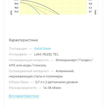
Характеристики
Поставщик
—
Solid State
Интерфейс
—
LAM, RS232, TEL
Охлаждающая жидкость
—
Флюоринерт / Галден /
HFE или вода / гликоль
Охлаждаемый материал
—
Алюминий,
нержавеющая сталь и полимеры
Объем бака
—
5,7 л с 2 датчиками уровня
Расход жидкости
—
14-18 л/мин
Все характеристики