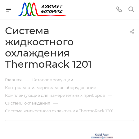
Система
жидкостного
охлаждения
ThermoRack 1201
—
—
Главная
Каталог продукции
—
Контрольно-измерительное оборудование
—
Комплектующие для измерительных приборов
—
Системы охлаждения
Система жидкостного охлаждения ThermoRack 1201