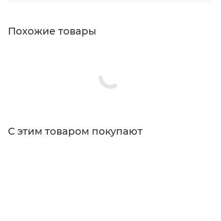
Похожие товары
С этим товаром покупают
Поставщик
Thorlabs
Типы изделий
инструменты для зачистки оптических
волокон