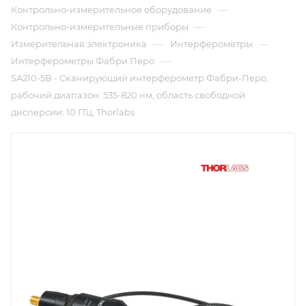
—
Контрольно-измерительное оборудование
—
Контрольно-измерительные приборы
—
—
Измерительная электроника
Интерферометры
—
Интерферометры Фабри Перо
SA210-5B - Сканирующий интерферометр Фабри-Перо,
рабочий диапазон: 535-820 нм, область свободной
дисперсии: 10 ГГц, Thorlabs