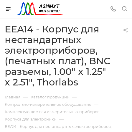
EEA14 - Корпус для
нестандартных
электроприборов,
(печатных плат), BNC
разъемы, 1.00" x 1.25"
x 2.51", Thorlabs
—
—
Главная
Каталог продукции
—
Контрольно-измерительное оборудование
—
Комплектующие для измерительных приборов
—
Корпуса для электроники
EEA14 - Корпус для нестандартных электроприборов,