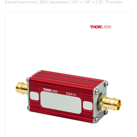
(печатных плат), BNC разъемы, 1.00" x 1.25" x 2.51", Thorlabs