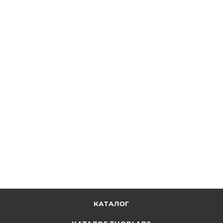
EPS225 - Двухсторонние пластиковые зажимы для
крепления корпусов электронных приборов, ширина:
2.25", 2 шт., Thorlabs
ОТПРАВИТЬ ЗАПРОС
КАТАЛОГ