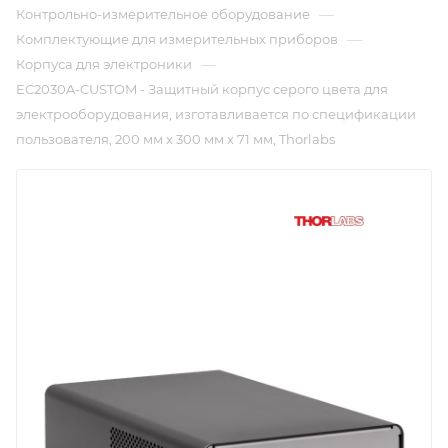
—
Контрольно-измерительное оборудование
—
Комплектующие для измерительных приборов
—
Корпуса для электроники
EC2030A-CUSTOM - Защитный корпус серого цвета для
электрооборудования, изготавливается по спецификации
пользователя, 200 мм x 300 мм x 71 мм, Thorlabs