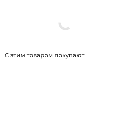
С этим товаром покупают
Поставщик
Thorlabs
Тип изделия
изоляционная лента
Тип товара
Расходные материалы