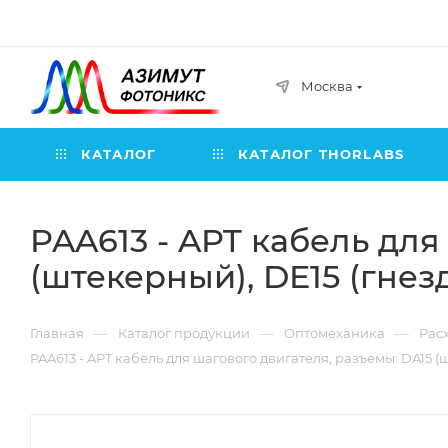
Москва
КАТАЛОГ
КАТАЛОГ THORLABS
PAA613 - APT кабель для
(штекерный), DE15 (гнезд
—
—
—
Главная
Каталог продукции
Оптомеханика
Рас
PAA613 - APT кабель для шагового двигателя, разъемы: DA15 (ш