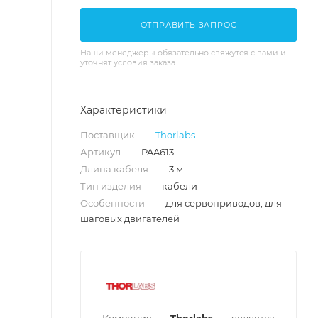
ОТПРАВИТЬ ЗАПРОС
Наши менеджеры обязательно свяжутся с вами и
уточнят условия заказа
Характеристики
Поставщик
—
Thorlabs
Артикул
—
PAA613
Длина кабеля
—
3 м
Тип изделия
—
кабели
Особенности
—
для сервоприводов, для
шаговых двигателей