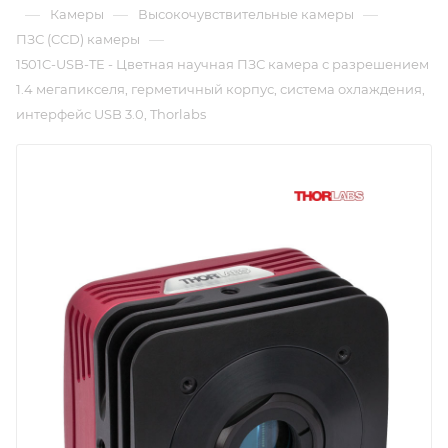
—
—
—
Камеры
Высокочувствительные камеры
—
ПЗС (CCD) камеры
1501C-USB-TE - Цветная научная ПЗС камера с разрешением
1.4 мегапикселя, герметичный корпус, система охлаждения,
интерфейс USB 3.0, Thorlabs