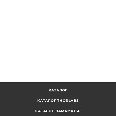
Круглое крепление, внутренний диаметр: 1.5"
ОТПРАВИТЬ ЗАПРОС
КАТАЛОГ
КАТАЛОГ THORLABS
КАТАЛОГ HAMAMATSU