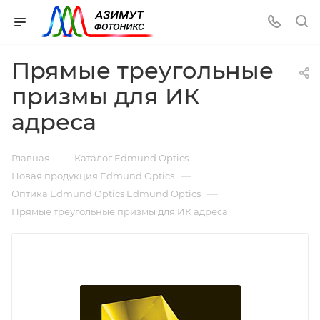
Прямые треугольные
призмы для ИК
адреса
—
—
Главная
Каталог Edmund Optics
—
Новая продукция Edmund Optics
—
Оптика Edmund Optics Edmund Optics
Прямые треугольные призмы для ИК адреса