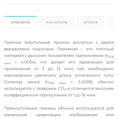
ОПИСАНИЕ
КАК КУПИТЬ
ОПЛАТА
Д
Прямые треугольные призмы доступны с двумя
вариантами подложки. Германий – это плотный
материал с высоким показателем преломления (n
10.6
= 4.0034), что делает его идеальным для
мкм
применений от 3 до 12 мкм, где необходимо
максимально увеличить длину оптического пути.
Селенид цинка (n
= 2.4028) обычно
10.6 мкм
используется с лазерами CO
и отличается высоким
2
коэффициентом пропускания от 1 до 16 мкм.
Прямоугольные призмы обычно используются для
изменения ориентации изображения или