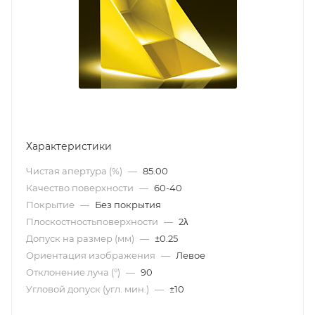
Характеристики
Чистая апертура (%)
—
85.00
Качество поверхности
—
60-40
Покрытие
—
Без покрытия
Плоскостностьповерхности
—
2λ
Допуск на размер (мм)
—
±0.25
Ориентация изображения
—
Левое
Отклонение луча (°)
—
90
Угловой допуск (угл. мин.)
—
±10