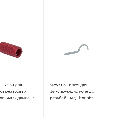
- Ключ для
SPW503 - Ключ для
ки резьбовых
фиксирующих колец с
в SM05, длина: 1",
резьбой SM2, Thorlabs
s