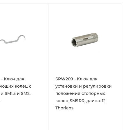
- Ключ для
SPW209 - Ключ для
ующих колец с
установки и регулировки
и SM1.5 и SM2,
положения стопорных
s
колец SM9RR, длина: 1",
Thorlabs