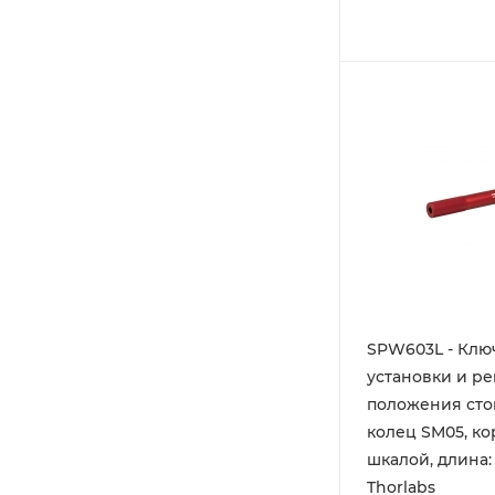
SPW603L - Клю
установки и р
положения ст
колец SM05, ко
шкалой, длина: 0
Thorlabs