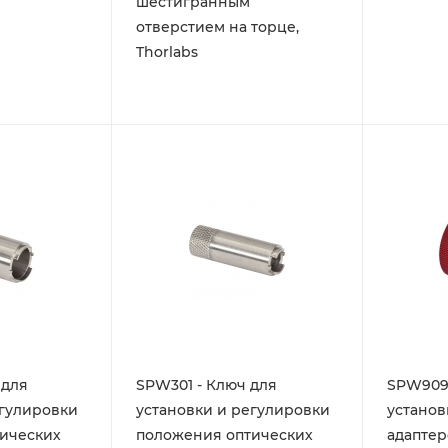
шестигранным
отверстием на торце,
Thorlabs
 для
SPW301 - Ключ для
SPW909 
егулировки
установки и регулировки
установ
ических
положения оптических
адаптеро