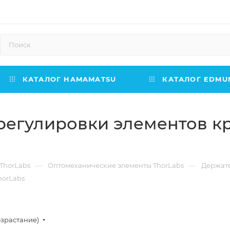
КАТАЛОГ HAMAMATSU
КАТАЛОГ EDMUN
регулировки элементов к
—
—
ThorLabs
Оптомеханические элементы ThorLabs
Держате
horLabs
озрастание)