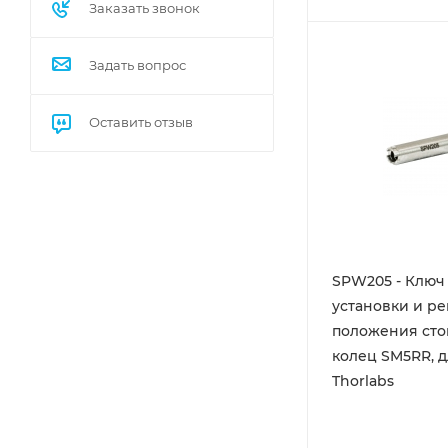
Заказать звонок
Задать вопрос
Оставить отзыв
SPW205 - Ключ
установки и р
положения ст
колец SM5RR, дл
Thorlabs