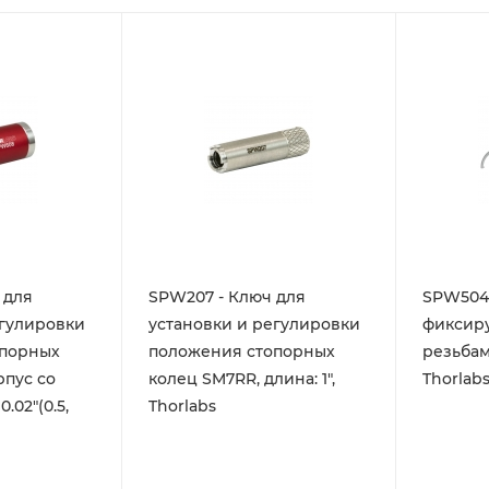
 для
SPW207 - Ключ для
SPW504 
егулировки
установки и регулировки
фиксир
опорных
положения стопорных
резьбам
рпус со
колец SM7RR, длина: 1",
Thorlab
.02"(0.5,
Thorlabs