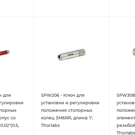
ч для
SPW206 - Ключ для
SPW308 
егулировки
установки и регулировки
установ
опорных
положения стопорных
положе
рпус со
колец SM6RR, длина: 1",
элемент
.02"(0.5,
Thorlabs
резьбой 
Thorlab