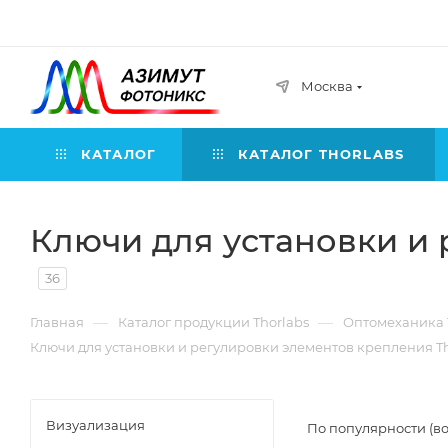
Москва
КАТАЛОГ
КАТАЛОГ THORLABS
Ключи для установки и 
36
—
—
Главная
Каталог продукции Thorlabs
Оптомеханика 
Ключи для установки и регулировки элементов крепления T
Визуализация
По популярности (в