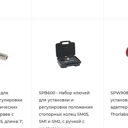
 для
SPB600 - Набор ключей
SPW908 
егулировки
для установки и
установ
ических
регулировки положения
адаптеро
раве с
стопорных колец SM05,
Thorlab
, длина: 1",
SM1 и SM2, с ручкой с