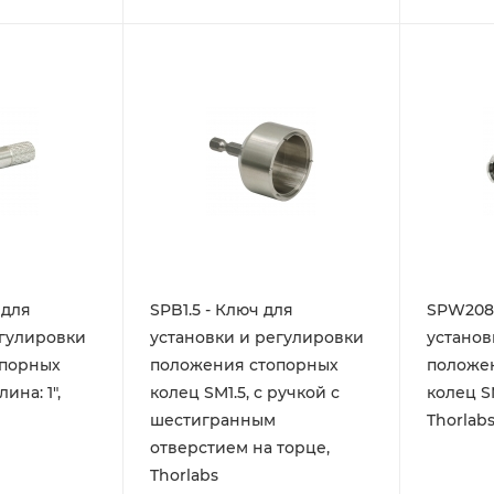
 для
SPB1.5 - Ключ для
SPW208 
егулировки
установки и регулировки
установ
опорных
положения стопорных
положе
ина: 1",
колец SM1.5, с ручкой с
колец SM
шестигранным
Thorlab
отверстием на торце,
Thorlabs