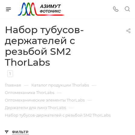
Набор тубусов-
держателей с
резьбой SM2
ThorLabs
1
—
—
Главная
Каталог продукции Thorlabs
—
Оптомеханика ThorLabs
—
Оптомеханические элементы ThorLabs
—
Держатели для линз ThorLabs
Набор тубусов-держателей с резьбой SM2 ThorLabs
ФИЛЬТР