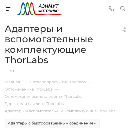
Адаптеры и
вспомогательные
комплектующие
ThorLabs
70
—
—
Главная
Каталог продукции Thorlabs
—
Оптомеханика ThorLabs
—
Оптомеханические элементы ThorLabs
—
Держатели для линз ThorLabs
Адаптеры и вспомогательные комплектующие ThorLabs
Адаптеры с быстроразъемным соединением