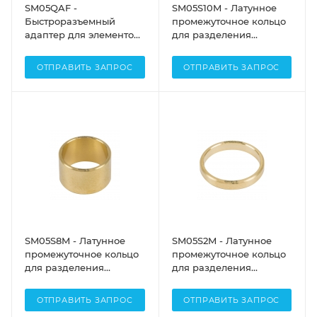
SM05QAF -
SM05S10M - Латунное
Быстроразъемный
промежуточное кольцо
адаптер для элементов
для разделения
с резьбой SM05, часть с
оптических элементов,
внешней SM резьбой,
диаметр: 1/2", толщина:
ОТПРАВИТЬ ЗАПРОС
ОТПРАВИТЬ ЗАПРОС
Thorlabs
10 мм, Thorlabs
SM05S8M - Латунное
SM05S2M - Латунное
промежуточное кольцо
промежуточное кольцо
для разделения
для разделения
оптических элементов,
оптических элементов,
диаметр: 1/2", толщина: 8
диаметр: 1/2", толщина: 2
ОТПРАВИТЬ ЗАПРОС
ОТПРАВИТЬ ЗАПРОС
мм, Thorlabs
мм, Thorlabs