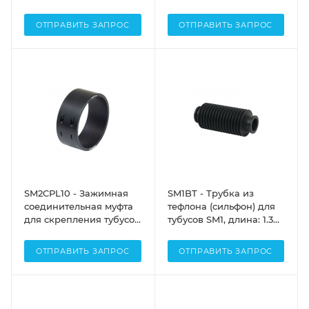
для крепления линз
Mount, 5 шт., Thorlabs
(SM2), длина: 0.5",
ОТПРАВИТЬ ЗАПРОС
ОТПРАВИТЬ ЗАПРОС
Thorlabs
SM2CPL10 - Зажимная
SM1BT - Трубка из
соединительная муфта
тефлона (сильфон) для
для скрепления тубусов
тубусов SM1, длина: 1.30"
для крепления линз
- 5.05", Thorlabs
(SM2), длина: 1.0",
ОТПРАВИТЬ ЗАПРОС
ОТПРАВИТЬ ЗАПРОС
Thorlabs