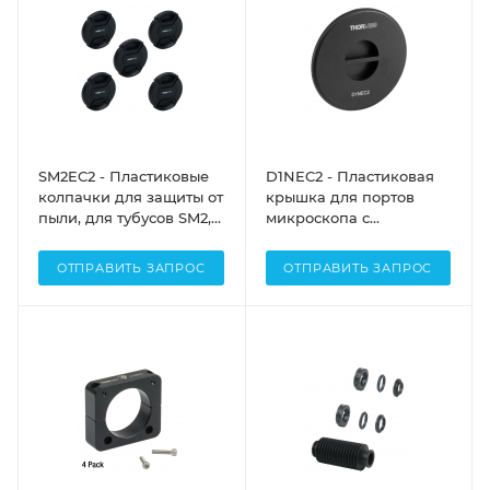
SM2EC2 - Пластиковые
D1NEC2 - Пластиковая
колпачки для защиты от
крышка для портов
пыли, для тубусов SM2, 5
микроскопа с
шт., Thorlabs
креплением типа D1N
"ласточкин хвост",
ОТПРАВИТЬ ЗАПРОС
ОТПРАВИТЬ ЗАПРОС
Thorlabs