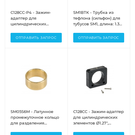
C128CC-P4 - Зажим-
SM1BTK - Трубка из
адаптер для
тефлона (сильфон) для
цилиндрических
тубусов SM1, длина: 1.30"
элементов Ø1.27", 4 шт,
- 5.05", в комплект
Thorlabs
поставки входят
ОТПРАВИТЬ ЗАПРОС
ОТПРАВИТЬ ЗАПРОС
комплектующие для
крепления, Thorlabs
SM05S6M - Латунное
C128CC - Зажим-адаптер
промежуточное кольцо
для цилиндрических
для разделения
элементов Ø1.27",
оптических элементов,
Thorlabs
диаметр: 1/2", толщина: 6