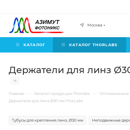
Москва
КАТАЛОГ
КАТАЛОГ THORLABS
Держатели для линз Ø3
16
—
—
Главная
Каталог продукции Thorlabs
Оптомеханика 
Держатели для линз Ø30 мм ThorLabs
Тубусы для крепления линз, Ø30 мм
Неподвижные держ