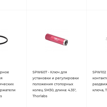
орное
SPW607 - Ключ для
SPW102 
ля
установки и регулировки
контакт
ических
положения стопорных
раздви
ержатели
колец SM30, длина: 4.35",
ключа, 
bs
Thorlabs