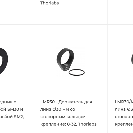
Thorlabs
одник с
LMR30 - Держатель для
LMR30/M
ой SM30 и
линз Ø30 мм со
линз Ø3
зьбой SM2,
стопорным кольцом,
стопорн
крепление: 8-32, Thorlabs
креплен