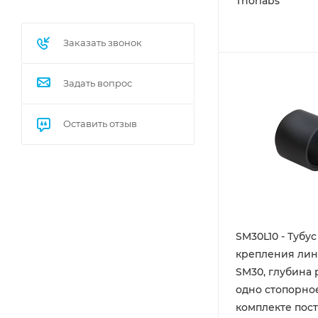
Thorlabs
Заказать звонок
Задать вопрос
Оставить отзыв
SM30L10 - Тубус
крепления линз
SM30, глубина р
одно стопорно
комплекте пост