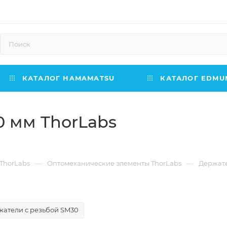
КАТАЛОГ HAMAMATSU
КАТАЛОГ EDMUN
0 мм ThorLabs
—
—
ThorLabs
Оптомеханические элементы ThorLabs
Держате
атели с резьбой SM30