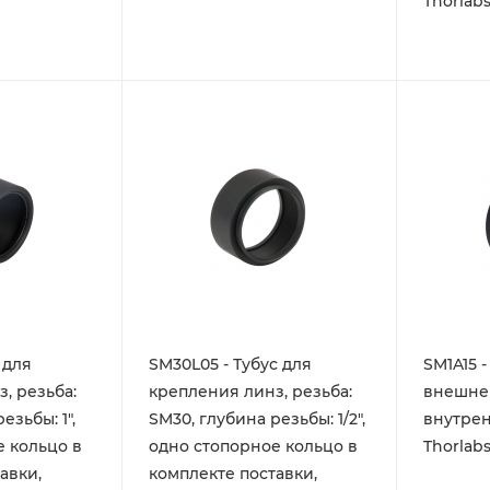
Thorlab
 для
SM30L05 - Тубус для
SM1A15 
, резьба:
крепления линз, резьба:
внешне
езьбы: 1",
SM30, глубина резьбы: 1/2",
внутрен
е кольцо в
одно стопорное кольцо в
Thorlab
авки,
комплекте поставки,