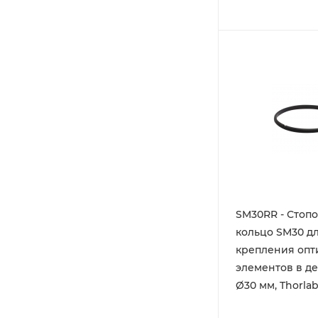
SM30RR - Стоп
кольцо SM30 д
крепления опт
элементов в д
Ø30 мм, Thorla