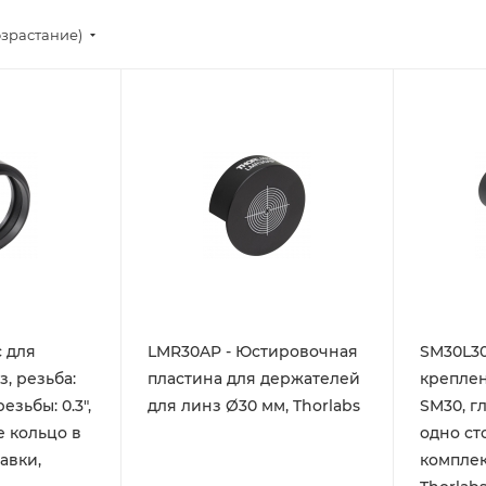
озрастание)
с для
LMR30AP - Юстировочная
SM30L30
, резьба:
пластина для держателей
креплен
езьбы: 0.3",
для линз Ø30 мм, Thorlabs
SM30, гл
е кольцо в
одно ст
авки,
комплек