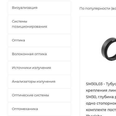
Визуализация
По популярности (в
Системы
позиционирования
Оптика
Волоконная оптика
Источники излучения
Анализаторы излучения
SM30L03 - Тубу
крепления линз
Оптические системы
SM30, глубина р
одно стопорно
Оптомеханика
комплекте пост