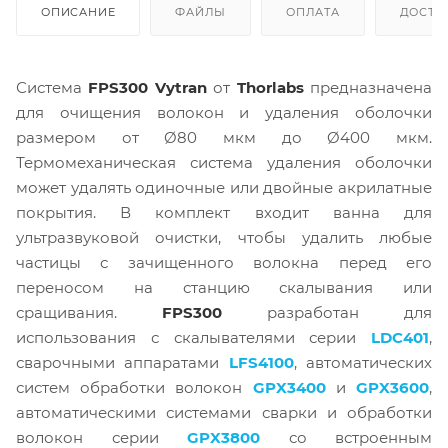
ОПИСАНИЕ
ФАЙЛЫ
ОПЛАТА
ДОСТА
Система
FPS300 Vytran
от
Thorlabs
предназначена
для очищения волокон и удаления оболочки
размером от Ø80 мкм до Ø400 мкм.
Термомеханическая система удаления оболочки
может удалять одиночные или двойные акрилатные
покрытия. В комплект входит ванна для
ультразвуковой очистки, чтобы удалить любые
частицы с зачищенного волокна перед его
переносом на станцию скалывания или
сращивания.
FPS300
разработан для
использования с скалывателями серии
LDC401
,
сварочными аппаратами
LFS4100
, автоматических
систем обработки волокон
GPX3400
и
GPX3600
,
автоматическими системами сварки и обработки
волокон серии
GPX3800
со встроенным