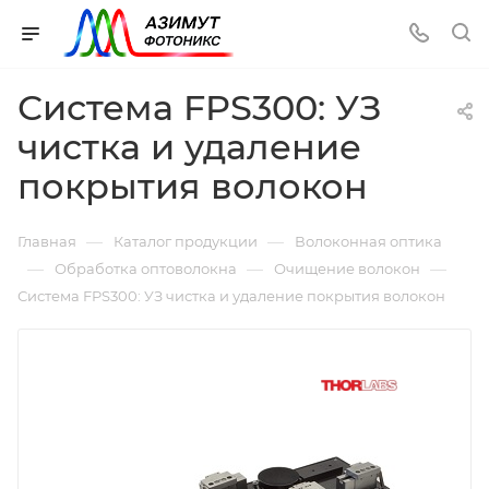
Система FPS300: УЗ
чистка и удаление
покрытия волокон
—
—
Главная
Каталог продукции
Волоконная оптика
—
—
—
Обработка оптоволокна
Очищение волокон
Система FPS300: УЗ чистка и удаление покрытия волокон