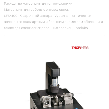
—
Расходные материалы для оптомеханики
—
Материалы для работы с оптоволокном
LFS4100 - Сварочный аппарат Vytran для оптических
волокон со стандартным и большим диаметром оболочки, а
также для специализированных волокон, Thorlabs