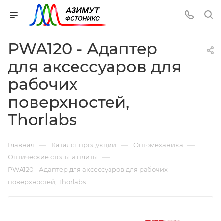
PWA120 - Адаптер
для аксессуаров для
рабочих
поверхностей,
Thorlabs
—
—
—
Главная
Каталог продукции
Оптомеханика
—
Оптические столы и плиты
PWA120 - Адаптер для аксессуаров для рабочих
поверхностей, Thorlabs