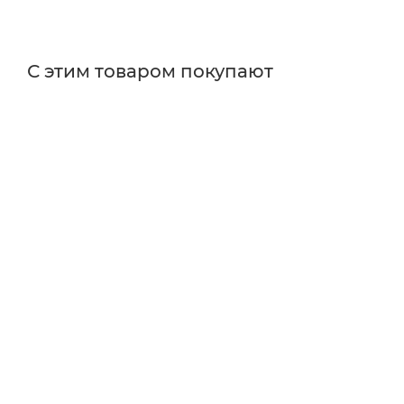
С этим товаром покупают
Поставщик
Thorlabs
Типы изделий
полки для оборудования
Тип крепления полки
над оптическим столом
Тип товара
Оснащение рабочего места