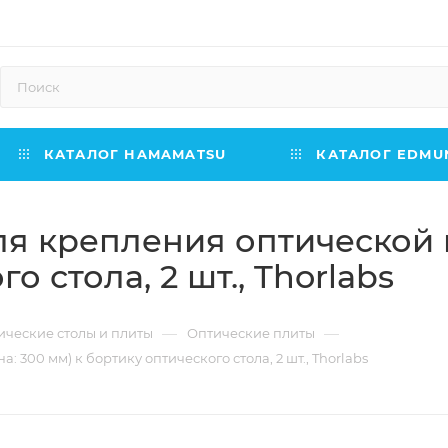
КАТАЛОГ HAMAMATSU
КАТАЛОГ EDMUN
я крепления оптической 
о стола, 2 шт., Thorlabs
—
—
ические столы и плиты
Оптические плиты
300 мм) к бортику оптического стола, 2 шт., Thorlabs