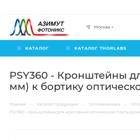
Москва
КАТАЛОГ
КАТАЛОГ THORLABS
PSY360 - Кронштейны дл
мм) к бортику оптическог
—
—
—
Главная
Каталог продукции
Оптомеханика
Опт
PSY360 - Кронштейны для крепления оптической плиты (длина: 