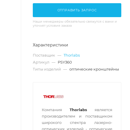
ОТПРАВИТЬ ЗАПРОС
Наши менеджеры обязательно свяжутся с вами и
уточнят условия заказа
Характеристики
Поставщик
—
Thorlabs
Артикул
—
PSY360
Типы изделий
—
оптические кронштейны
Компания
Thorlabs
является
производителем и поставщиком
широкого спектра лазерно-
оптических изделий - оптические