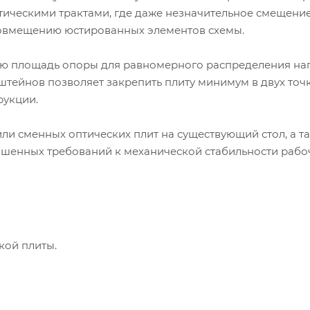
тическими трактами, где даже незначительное смещени
совмещению юстированных элементов схемы.
ую площадь опоры для равномерного распределения на
штейнов позволяет закрепить плиту минимум в двух точк
рукции.
и сменных оптических плит на существующий стол, а т
ышенных требований к механической стабильности рабо
кой плиты.