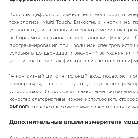
Консоль цифрового измерителя мощности и эн
технологией Multi-Touch. Емкостные кнопки на 
установки длины волны или спектра источника, ре
выбираемой пользователем установки, функция об
программирования длин волн или спектров источн
сохранять до двенадцати значений затухания или
устройства (такие как фильтры или светоделители) 
14-контактный дополнительный вход позволяет по
температуры, а также получать доступ к четырем
устройствами блокировки, лазерными сигнальны
качестве альтернативы можно использовать стереор
PM100D
, эта консоль совместима со всеми датчикам
Дополнительные опции измерителя мощн
Консоли измерителя мощности и датчики в этих 