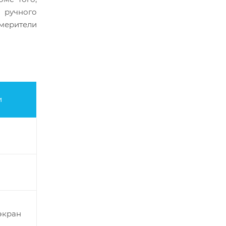
 ручного
мерители
и
экран