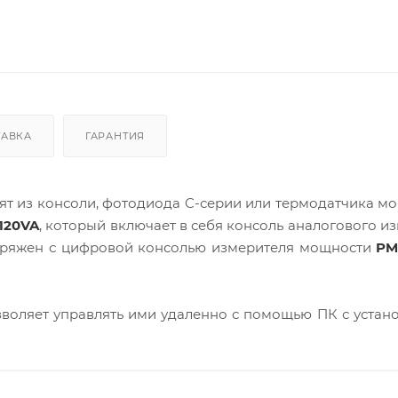
ТАВКА
ГАРАНТИЯ
т из консоли, фотодиода C-серии или термодатчика м
120VA
, который включает в себя консоль аналогового и
опряжен с цифровой консолью измерителя мощности
PM
озволяет управлять ими удаленно с помощью ПК с уста