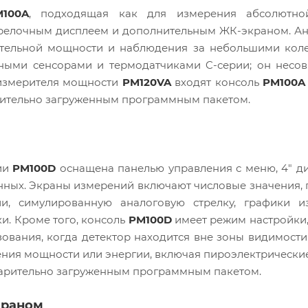
M100A
, подходящая как для измерения абсолютно
трелочным дисплеем и дополнительным ЖК-экраном. А
сительной мощности и наблюдения за небольшими кол
ыми сенсорами и термодатчиками C-серии; он несов
 измерителя мощности
PM120VA
входят консоль
PM100A
рительно загруженным программным пакетом.
ии
PM100D
оснащена панелью управления с меню, 4" д
анных. Экраны измерений включают числовые значения,
и, симулированную аналоговую стрелку, графики и
и. Кроме того, консоль
PM100D
имеет режим настройки
ования, когда детектор находится вне зоны видимости
ения мощности или энергии, включая пироэлектрически
дварительно загруженным программным пакетом.
краном