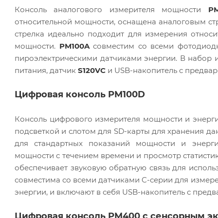
Консоль аналогового измерителя мощности
P
относительной мощности, оснащена аналоговым с
стрелка идеально подходит для измерения отно
мощности.
PM100A
совместим со всеми фотодиодн
пироэлектрическими датчиками энергии. В набор
питания, датчик
S120VC
и USB-накопитель с предва
Цифровая консоль PM100D
Консоль цифрового измерителя мощности и энерг
подсветкой и слотом для SD-карты для хранения д
для стандартных показаний мощности и энерги
мощности с течением времени и просмотр статистик
обеспечивает звуковую обратную связь для использ
совместима со всеми датчиками C-серии для измер
энергии, и включают в себя USB-накопитель с пре
Цифровая консоль PM400 с сенсорным э