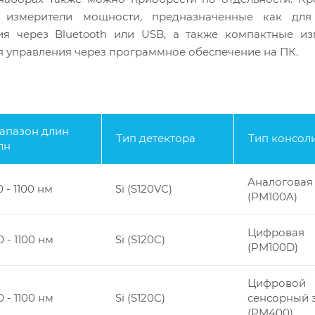
измерители мощности, предназначенные как для
ия через Bluetooth или USB, а также компактные из
 управления через программное обеспечение на ПК.
апазон длин
Тип детектора
Тип консол
лн
Аналоговая
 - 1100 нм
Si (S120VC)
(PM100A)
Цифровая
 - 1100 нм
Si (S120C)
(PM100D)
Цифровой
 - 1100 нм
Si (S120C)
сенсорный 
(PM400)