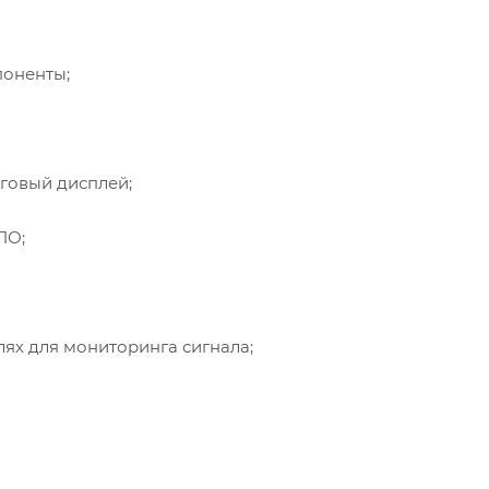
поненты;
говый дисплей;
ПО;
олях для мониторинга сигнала;