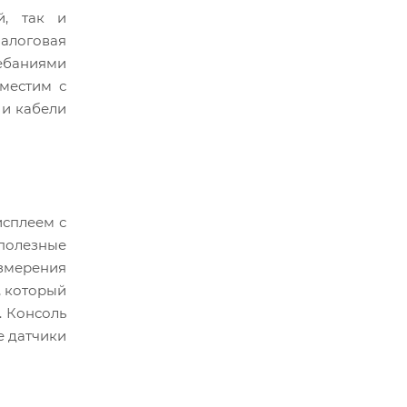
й, так и
налоговая
ебаниями
местим с
и кабели
исплеем с
 полезные
змерения
, который
. Консоль
е датчики