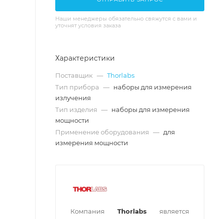
Наши менеджеры обязательно свяжутся с вами и
уточнят условия заказа
Характеристики
Поставщик
—
Thorlabs
Тип прибора
—
наборы для измерения
излучения
Тип изделия
—
наборы для измерения
мощности
Применение оборудования
—
для
измерения мощности
Компания
Thorlabs
является