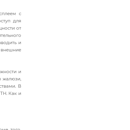
сплеем с
оступ для
щности от
ительного
вводить и
е внешние
ажности и
я жалюзи,
твами. В
TH. Как и
оме того,