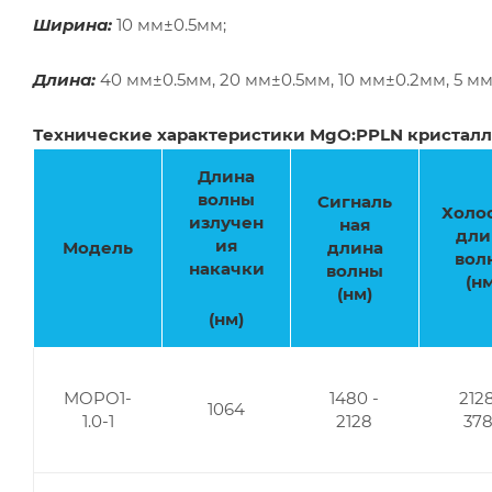
Ширина:
10 мм±0.5мм;
Длина:
40 мм±0.5мм, 20 мм±0.5мм, 10 мм±0.2мм, 5 мм±
Технические характеристики MgO:PPLN кристалло
Длина
волны
Сигналь
Холо
излучен
ная
дли
ия
Модель
длина
вол
накачки
волны
(нм
(нм)
(нм)
MOPO1-
1480 -
2128
1064
1.0-1
2128
37