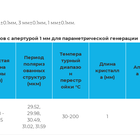
0.1мм, 3 мм±0.1мм, 1 мм±0.1мм.
в с апертурой 1 мм для параметрической генерации
Темпера
Период
стая
турный
поляриз
Длина
на
диапазо
Ап
ованных
кристалл
ны
н
а
структур
а (мм)
)
перестр
(мкм)
ойки °C
29.52,
 -
29.98,
30-200
1
85
30.49,
31.02, 31.59