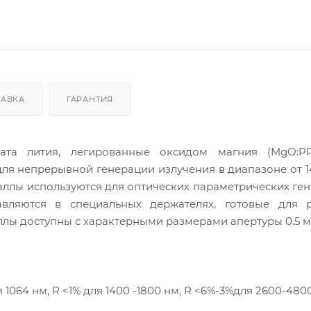
ТАВКА
ГАРАНТИЯ
ата лития, легированные оксидом магния (MgO:P
ля непрерывной генерации излучения в диапазоне от 1
таллы используются для оптических параметрических ге
авляются в специальных держателях, готовые для 
ллы доступны с характерными размерами апертуры 0.5 мм
1064 нм, R <1% для 1400 -1800 нм, R <6%-3%для 2600-4800