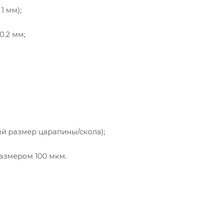
1 мм);
0.2 мм;
ный размер царапины/скола);
размером 100 мкм.