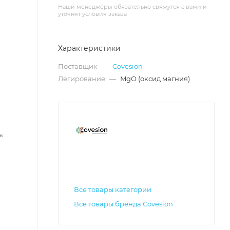
Наши менеджеры обязательно свяжутся с вами и
уточнят условия заказа
Характеристики
Поставщик
—
Covesion
Легирование
—
MgO (оксид магния)
Все товары категории
Все товары бренда Covesion