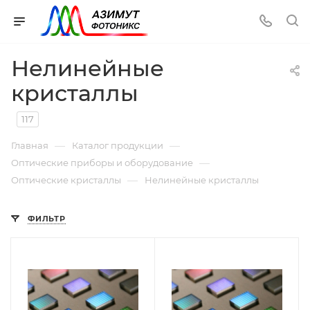
Нелинейные
кристаллы
117
—
—
Главная
Каталог продукции
—
Оптические приборы и оборудование
—
Оптические кристаллы
Нелинейные кристаллы
ФИЛЬТР