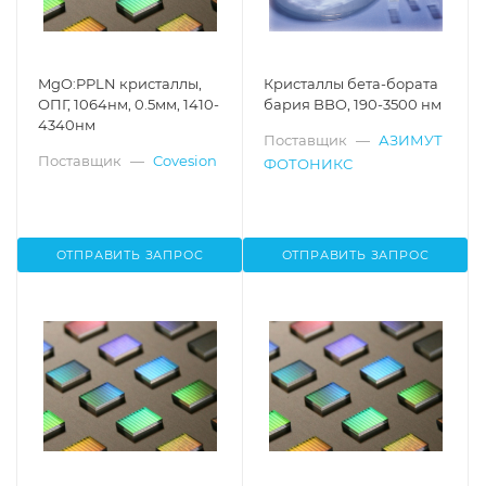
MgO:PPLN кристаллы,
Кристаллы бета-бората
ОПГ, 1064нм, 0.5мм, 1410-
бария BBO, 190-3500 нм
4340нм
Поставщик
—
АЗИМУТ
Поставщик
—
Covesion
ФОТОНИКС
ОТПРАВИТЬ ЗАПРОС
ОТПРАВИТЬ ЗАПРОС