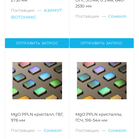
2750 нм
ОПГ, 515 нм, 0.5 мм, 640-
2530 нм
Поставщик
—
АЗИМУТ
Поставщик
—
Covesion
ФОТОНИКС
ОТПРАВИТЬ ЗАПРОС
ОТПРАВИТЬ ЗАПРОС
MgO:PPLN кристалл, ГВГ,
MgO:PPLN кристаллы,
976 нм
ГСЧ, 516-544 нм
Поставщик
—
Covesion
Поставщик
—
Covesion