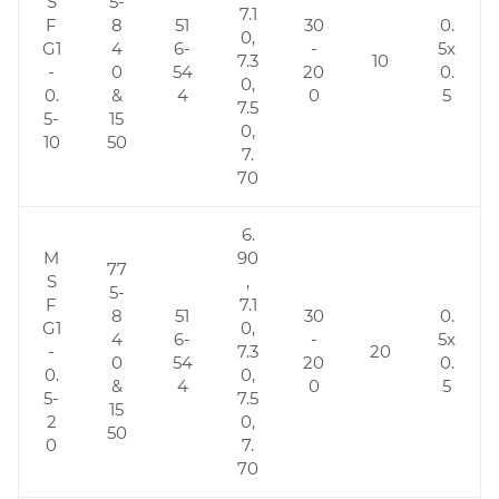
S
5-
7.1
F
8
51
30
0.
0,
G1
4
6-
-
5x
7.3
10
-
0
54
20
0.
0,
0.
&
4
0
5
7.5
5-
15
0,
10
50
7.
70
6.
M
90
77
S
,
5-
F
7.1
8
51
30
0.
G1
0,
4
6-
-
5x
-
7.3
20
0
54
20
0.
0.
0,
&
4
0
5
5-
7.5
15
2
0,
50
0
7.
70