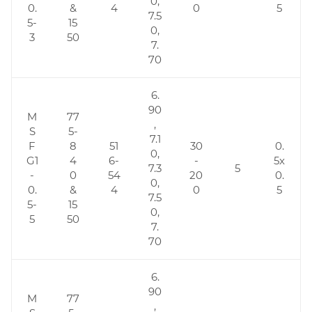
0,
0.
&
4
0
5
7.5
5-
15
0,
3
50
7.
70
6.
90
M
77
,
S
5-
7.1
F
8
51
30
0.
0,
G1
4
6-
-
5x
7.3
5
-
0
54
20
0.
0,
0.
&
4
0
5
7.5
5-
15
0,
5
50
7.
70
6.
90
M
77
,