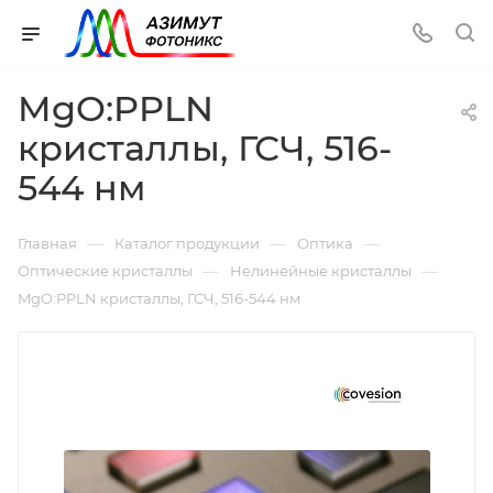
MgO:PPLN
кристаллы, ГСЧ, 516-
544 нм
—
—
—
Главная
Каталог продукции
Оптика
—
—
Оптические кристаллы
Нелинейные кристаллы
MgO:PPLN кристаллы, ГСЧ, 516-544 нм