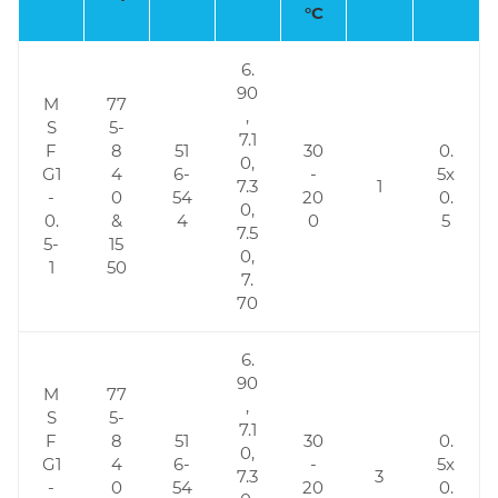
°C
6.
90
M
77
,
S
5-
7.1
F
8
51
30
0.
0,
G1
4
6-
-
5x
7.3
1
-
0
54
20
0.
0,
0.
&
4
0
5
7.5
5-
15
0,
1
50
7.
70
6.
90
M
77
,
S
5-
7.1
F
8
51
30
0.
0,
G1
4
6-
-
5x
7.3
3
-
0
54
20
0.