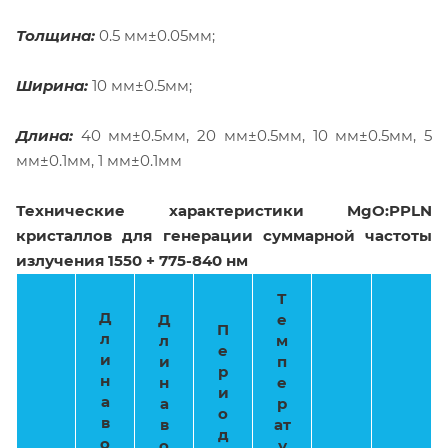
Толщина:
0.5 мм±0.05мм;
Ширина:
10 мм±0.5мм;
Длина:
40 мм±0.5мм, 20 мм±0.5мм, 10 мм±0.5мм, 5
мм±0.1мм, 1 мм±0.1мм
Технические характеристики MgO:PPLN
кристаллов для генерации
суммарной частоты
излучения 1550 + 775-840
нм
Т
Д
Д
е
П
л
л
м
е
и
и
п
р
н
н
е
и
а
а
р
о
в
в
ат
д
о
о
у