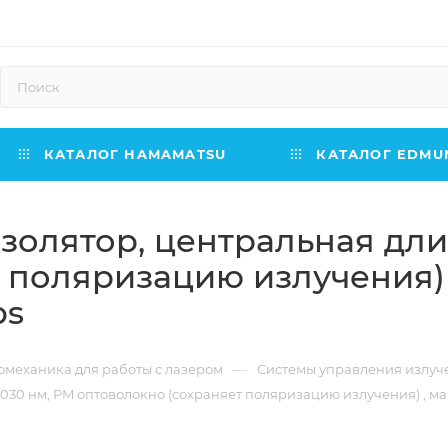
КАТАЛОГ HAMAMATSU
КАТАЛОГ EDMUN
изолятор, центральная дл
 поляризацию излучения) ,
bs
—
омеханика для работы с лазером
Системы управления излу
030 нм, PM оптоволокно (сохраняет поляризацию излучения) , макс