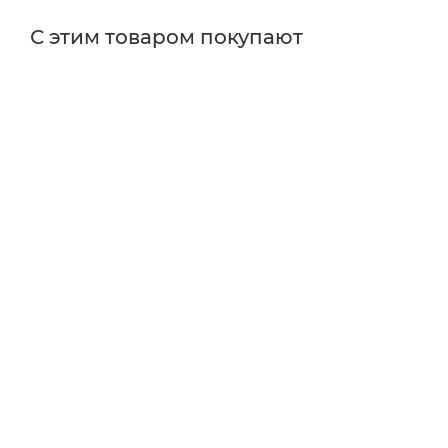
С этим товаром покупают
Поставщик
Edmund Optics
Числовая апертура
0.80 NA