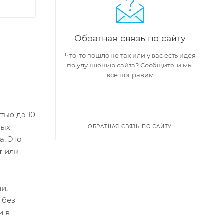
Обратная связь по сайту
Что-то пошло не так или у вас есть идея
по улучшению сайта? Сообщите, и мы
всё поправим
тью до 10
ных
ОБРАТНАЯ СВЯЗЬ ПО САЙТУ
а. Это
т или
и,
 без
и в