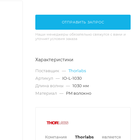
ОТПРАВИТЬ ЗАПРОС
Наши менеджеры обязательно свяжутся с вами и
уточнят условия заказа
Характеристики
Поставщик
—
Thorlabs
Артикул
—
IO-L-1030
Длина волны
—
1030 нм
Материал
—
PM волокно
Компания
Thorlabs
является