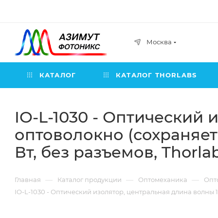
Москва
КАТАЛОГ
КАТАЛОГ THORLABS
IO-L-1030 - Оптический 
оптоволокно (сохраняет
Вт, без разъемов, Thorla
—
—
—
Главная
Каталог продукции
Оптомеханика
Опт
IO-L-1030 - Оптический изолятор, центральная длина волны 1