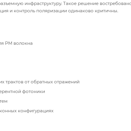
разъемную инфраструктуру. Такое решение востребовано
ция и контроль поляризации одинаково критичны.
ля PM волокна
х трактов от обратных отражений
герентной фотоники
тем
оконных конфигурациях