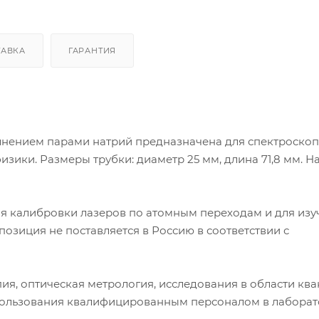
ТАВКА
ГАРАНТИЯ
олнением парами натрий предназначена для спектроско
зики. Размеры трубки: диаметр 25 мм, длина 71,8 мм. Н
ля калибровки лазеров по атомным переходам и для изу
озиция не поставляется в Россию в соответствии с
я, оптическая метрология, исследования в области ква
пользования квалифицированным персоналом в лабора