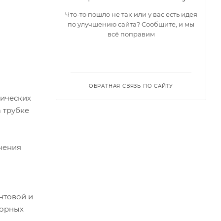
Что-то пошло не так или у вас есть идея
по улучшению сайта? Сообщите, и мы
всё поправим
ОБРАТНАЯ СВЯЗЬ ПО САЙТУ
пических
а трубке
чения
нтовой и
торных