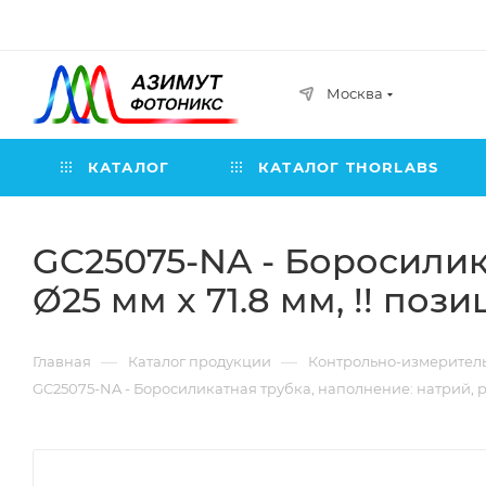
Москва
КАТАЛОГ
КАТАЛОГ THORLABS
GC25075-NA - Боросилик
Ø25 мм x 71.8 мм, !! поз
—
—
Главная
Каталог продукции
Контрольно-измерител
GC25075-NA - Боросиликатная трубка, наполнение: натрий, разм