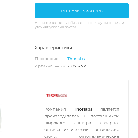
ОТПРАВИТЬ ЗАПРОС
Наши менеджеры обязательно свяжутся с вами и
уточнят условия заказа
Характеристики
Поставщик
—
Thorlabs
Артикул
—
GC25075-NA
Компания
Thorlabs
является
производителем и поставщиком
широкого спектра лазерно-
оптических изделий - оптические
столы, оптомеханические