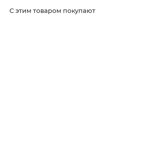
С этим товаром покупают
Поставщик
Thorlabs
Тип изделия
корпуса для электроники