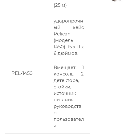
(25 м)
ударопрочн
ый кейс
Pelican
(модель
1450). 15 х 11 х
6 дюймов.
Вмещает: 1
PEL-1450
консоль, 2
детектора,
стойки,
источник
питания,
руководств
о
пользовател
я.