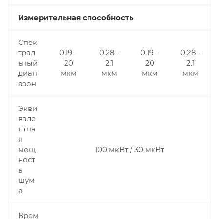
Измерительная способность
Спек
трал
0.19 –
0.28 -
0.19 –
0.28 -
ьный
20
2.1
20
2.1
диап
мкм
мкм
мкм
мкм
азон
Экви
вале
нтна
я
мощ
100 мкВт / 30 мкВт
ност
ь
шум
а
Врем