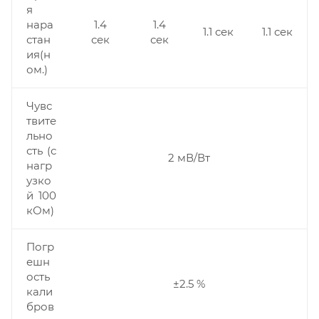
я
нара
1.4
1.4
1.1 сек
1.1 сек
стан
сек
сек
ия(н
ом.)
Чувс
твите
льно
сть (с
2 мВ/Вт
нагр
узко
й 100
кОм)
Погр
ешн
ость
±2.5 %
кали
бров