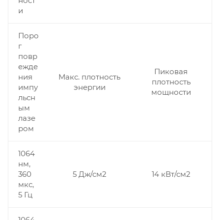
ност
и
Поро
г
повр
ежде
Пиковая
ния
Макс. плотность
плотность
импу
энергии
мощности
льсн
ым
лазе
ром
1064
нм,
360
5 Дж/см2
14 кВт/см2
мкс,
5 Гц
1064