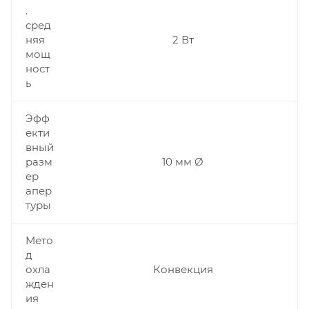
.
сред
няя
2 Вт
мощ
ност
ь
Эфф
екти
вный
разм
10 мм Ø
ер
апер
туры
Мето
д
охла
Конвекция
жден
ия