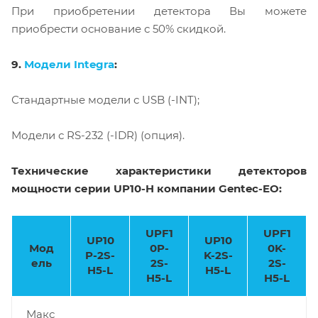
При приобретении детектора Вы можете
приобрести основание с 50% скидкой.
9.
Модели Integra
:
Стандартные модели с USB (-INT);
Модели с RS-232 (-IDR) (опция).
Технические характеристики детекторов
мощности серии
UP10-H
компании Gentec-EO:
UPF1
UPF1
UP10
UP10
Мод
0P-
0K-
P-2S-
K-2S-
ель
2S-
2S-
H5-L
H5-L
H5-L
H5-L
Макс