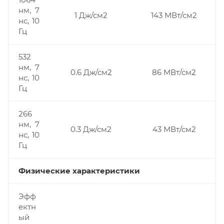
нм, 7
1 Дж/см2
143 МВт/см2
нс, 10
Гц
532
нм, 7
0.6 Дж/см2
86 МВт/см2
нс, 10
Гц
266
нм, 7
0.3 Дж/см2
43 МВт/см2
нс, 10
Гц
Физические характеристики
Эфф
ектн
ый