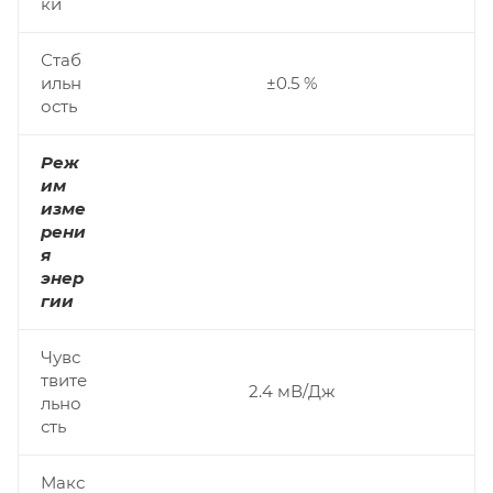
ки
Стаб
ильн
±0.5 %
ость
Реж
им
изме
рени
я
энер
гии
Чувс
твите
2.4 мВ/Дж
льно
сть
Макс