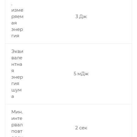
.
изме
ряем
3 Дж
ая
энер
гия
Экви
вале
нтна
я
5 мДж
энер
гия
шум
а
Мин.
инте
рвал
2 сек
повт