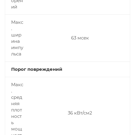
орен
ий
Макс
.
шир
63 мсек
ина
импу
льса
Порог повреждений
Макс
.
сред
няя
плот
36 кВт/см2
ност
ь
мощ