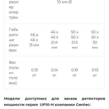
разм
10 мм Ø
ер
апер
туры
Габа
46 x
50 x
50 x
ритн
46 x
46 x
50 x
50 x
ые
46 x
21.4
21.5
30
разм
13 мм
мм
мм
мм
еры
Вес
(толь
0.13
0.14
0.19
0.13
ко
кг
кг
кг
кг
голо
вка)
Модели доступных для заказа детекторов
мощности серии
UP10-H
компании Gentec: