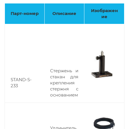
Изображен
Парт-номер
Описание
ие
Стержень и
стакан для
STAND-S-
крепления
233
стержня с
основанием
Удлинитель