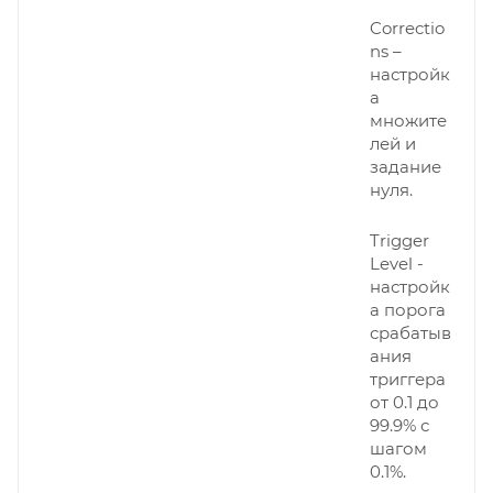
Correctio
ns –
настройк
а
множите
лей и
задание
нуля.
Trigger
Level -
настройк
а порога
срабатыв
ания
триггера
от 0.1 до
99.9% с
шагом
0.1%.