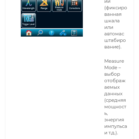
ий
(фиксиро
ванная
шкала
или
автомас
штабиро
вание).
Measure
Mode –
выбор
отображ
аемых
данных
(средняя
мощност
ь,
энергия
импульса
и т.д.).