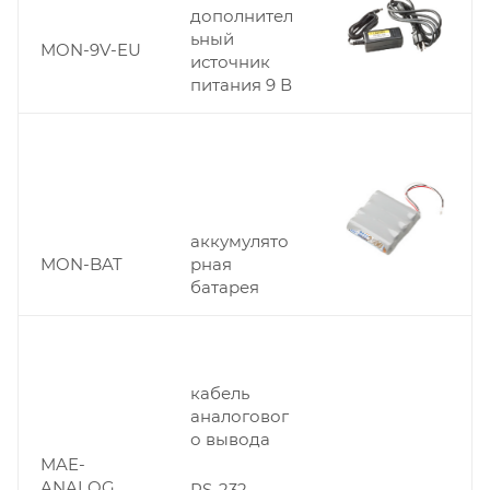
дополнител
ьный
MON-9V-EU
источник
питания 9 В
аккумулято
MON-BAT
рная
батарея
кабель
аналоговог
о вывода
MAE-
ANALOG
RS-232