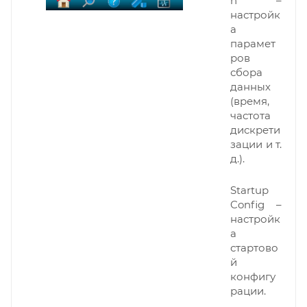
n –
настройк
а
парамет
ров
сбора
данных
(время,
частота
дискрети
зации и т.
д.).
Startup
Config –
настройк
а
стартово
й
конфигу
рации.