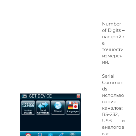
Number
of Digits –
настройк
а
точности
измерен
ий.
Serial
Comman
ds –
использо
вание
каналов:
RS-232,
USB и
аналогов
ые