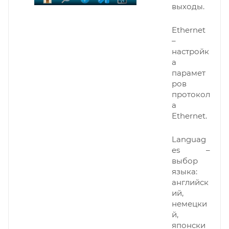
выходы.
Ethernet
–
настройк
а
парамет
ров
протокол
а
Ethernet.
Languag
es –
выбор
языка:
английск
ий,
немецки
й,
японски