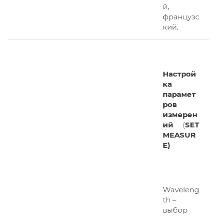
й,
французс
кий.
Настрой
ка
парамет
ров
измерен
ий
(
SET
MEASUR
E)
Waveleng
th –
выбор