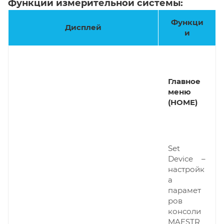
Функции измерительной системы:
Функци
Дисплей
и
Главное
меню
(HOME)
Set
Device –
настройк
а
парамет
ров
консоли
MAESTR