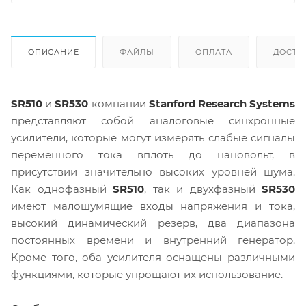
ОПИСАНИЕ
ФАЙЛЫ
ОПЛАТА
ДОСТА
SR510
и
SR530
компании
Stanford Research Systems
представляют собой аналоговые синхронные
усилители, которые могут измерять слабые сигналы
переменного тока вплоть до нановольт, в
присутствии значительно высоких уровней шума.
Как однофазный
SR510
, так и двухфазный
SR530
имеют малошумящие входы напряжения и тока,
высокий динамический резерв, два диапазона
постоянных времени и внутренний генератор.
Кроме того, оба усилителя оснащены различными
функциями, которые упрощают их использование.