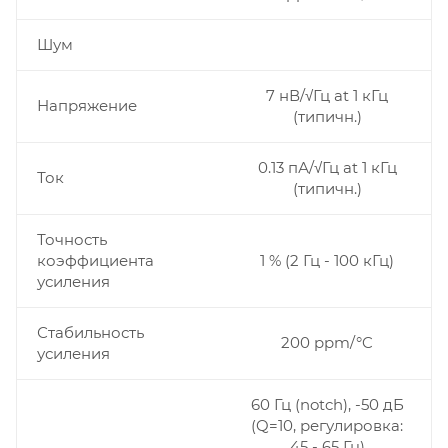
Шум
7 нВ/√Гц at 1 кГц
Напряжение
(типичн.)
0.13 пА/√Гц at 1 кГц
Ток
(типичн.)
Точность
коэффициента
1 % (2 Гц - 100 кГц)
усиления
Стабильность
200 ppm/°C
усиления
60 Гц (notch), -50 дБ
(Q=10, регулировка:
45 - 65 Гц)