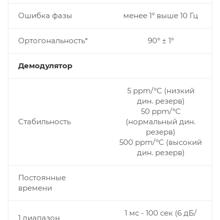
Ошибка фазы
менее 1° выше 10 Гц
Ортогональность*
90° ± 1°
Демодулятор
5 ppm/°C (низкий
дин. резерв)
50 ppm/°C
Стабильность
(нормальный дин.
резерв)
500 ppm/°C (высокий
дин. резерв)
Постоянные
времени
1 мс - 100 сек (6 дБ/
1 диапазон