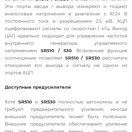
Эти порты ввода / вывода измеряют и подают
аналоговые напряжения в диапазоне ± 10.24 В
постоянного тока и разрешением 2.5 мВ. АЦП
оцифровывают сигналы со скоростью 1 кГц. Выход
ЦАП идеально подходит для управления частотой
внутреннего генератора, управляемого
напряжением
SR510 / 530
. Встроенная функция
соотношения позволяет
SR510 / SR530
рассчитать
отношение его выхода к сигналу на одном из
портов АЦП.
Доступные предусилители
Хотя
SR510
и
SR530
полностью автономны и не
требуют предварительного усиления, иногда
внешний предусилитель может быть полезным.
Внешние предусилители обеспечивают усиление
там, где это наиболее важно - прямо около