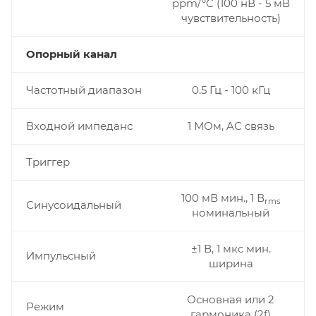
ppm/°C (100 нВ - 5 мВ
чувствительность)
Опорный канал
Частотный диапазон
0.5 Гц - 100 кГц
Входной импеданс
1 МОм, AC связь
Триггер
100 мВ мин., 1 В
rms
Синусоидальный
номинальный
±1 В, 1 мкс мин.
Импульсный
ширина
Основная или 2
Режим
гармоника (2f)