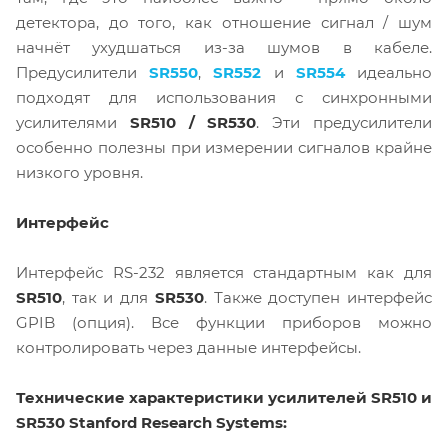
детектора, до того, как отношение сигнал / шум
начнёт ухудшаться из-за шумов в кабеле.
Предусилители
SR550
,
SR552
и
SR554
идеально
подходят для использования с синхронными
усилителями
SR510 / SR530
. Эти предусилители
особенно полезны при измерении сигналов крайне
низкого уровня.
Интерфейс
Интерфейс RS-232 является стандартным как для
SR510
, так и для
SR530
. Также доступен интерфейс
GPIB (опция). Все функции приборов можно
контролировать через данные интерфейсы.
Технические характеристики усилителей SR510 и
SR530 Stanford Research Systems: