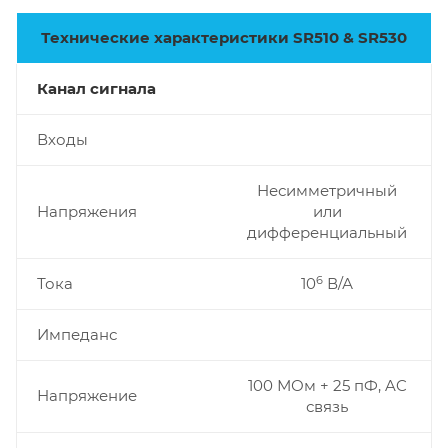
Технические характеристики SR510 & SR530
Канал сигнала
Входы
Несимметричный
Напряжения
или
дифференциальный
6
Тока
10
В/А
Импеданс
100 МОм + 25 пФ, AC
Напряжение
связь