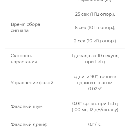
25 сек (1 Гц опор.),
Время сбора
6 сек (10 Гц опор.),
сигнала
2 сек (10 кГц опор.)
Скорость
1 декада за 10 секунд
нарастания
при 1 кГц
сдвиги 90°, точные
Управление фазой
сдвиги с шагом
0.025°
0.01° ср. кв. при 1 кГц
Фазовый шум
(100 мс, 12 дБ/октаву)
Фазовый дрейф
0.1°/°C