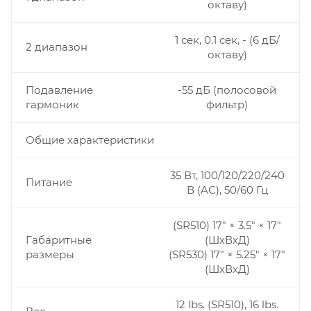
октаву)
1 сек, 0.1 сек, - (6 дБ/
2 диапазон
октаву)
Подавление
-55 дБ (полосовой
гармоник
фильтр)
Общие характеристики
35 Вт, 100/120/220/240
Питание
В (AC), 50/60 Гц
(SR510) 17" × 3.5" × 17"
Габаритные
(ШхВхД)
размеры
(SR530) 17" × 5.25" × 17"
(ШхВхД)
12 lbs. (SR510), 16 lbs.